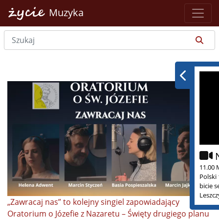
Muzyka
11.00 
Polski
bicie 
Leszcz
„Zawracaj nas” to kolejny singiel zapowiadający
Oratorium o Józefie z Nazaretu – Święty drugiego planu