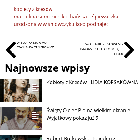
kobiety z kresów
marcelina sembrich kochańska
śpiewaczka
urodzona w wiśniowczyku koło podhajec
WIELCY KRESOWIACY -
SPOTKANIE ZE SŁOWEM –
STANISŁAW TENEROWICZ
156/365 – CHLEB ŻYCIA – (J 6,
51-58)
Najnowsze wpisy
Kobiety z Kresów - LIDIA KORSAKÓWNA
Święty Ojciec Pio na wielkim ekranie.
Wyjątkowy pokaz już 9
Robert Rutkowski: „To jeden z