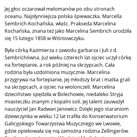
Jej głos oczarował melomanów po obu stronach
oceanu. Najsłynniejsza polska śpiewaczka. Marcella
Sembrich-Kochańska, właśc. Prakseda Marcelina
Kochańska, znana też jako Marcelina Sembrich urodziła
się 15 lutego 1858 w Wiśniowczyku.
Była córką Kazimierza z zawodu garbarza i Juli z d.
Sembrichówna. Już wieku czterech lat ojciec uczył córkę
na fortepianie, a rok później na skrzypcach. Cała
rodzina była uzdolniona muzycznie. Marcelina
przygrywa na fortepianie, jej młodszy brat i matka grali
na skrzypcach, a ojciec na wiolonczeli. Marcelina
dzieciństwo spędziła w Bolechowie, niedaleko Stryja
miasteczku znanym z kopalni soli. Jej talent zauważył
nauczyciel Jan Radwan Janowicz. Dzięki jego staraniom
dziewczynka w wieku 12 lat trafiła do Konserwatorium
Galicyjskiego Towarzystwa Muzycznego we Lwowie,
gdzie opiekowała się nią zamożna rodzina Zellingerów.