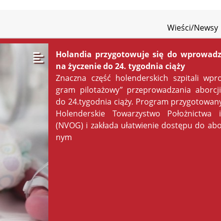
Wieści/Newsy
Holandia przygotowuje się do wprowadz
na życzenie do 24. tygodnia ciąży
Znacz­na część ho­len­der­skich szpi­ta­li wpr
gram pi­lo­ta­żo­wy” prze­pro­wa­dza­nia abor­cj
do 24.tygodnia cią­ży. Pro­gram przy­go­to­wa­n
Ho­len­der­skie To­wa­rzy­stwo Po­łoż­nic­twa i 
(NVOG) i za­kła­da uła­twie­nie do­stę­pu do abo
nym