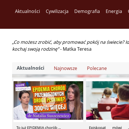
Aktualności
Cywilizacja
Demografia
Energia
„Co możesz zrobić, aby promować pokój na świecie? I
kochaj swoją rodzinę”
- Matka Teresa
Aktualności
Najnowsze
Polecane
To już EPIDEMIA chorób ...
Episkopat mówi „