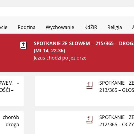
ycie
Rodzina
Wychowanie
KdŻiR
Religia
SPOTKANIE ZE SŁOWEM – 215/365 – DROG
(Mt 14, 22-36)
Jezus chodzi po jeziorze
ŁOWEM –
SPOTKANIE Z
OŚĆI –
213/365 – GŁO
 chorób
SPOTKANIE Z
 droga
212/365 – OCZY