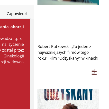
Zapowiedzi
enia aborcji
o­wa­dza „pro­
i na ży­cze­nie
Robert Rutkowski: „To jeden z
y zo­stał przez
najważniejszych filmów tego
Gi­ne­ko­lo­gii
roku”. Film "Odzyskany" w kinach!
r­cji w do­wol­