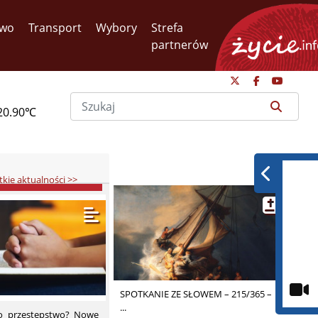
two
Transport
Wybory
Strefa
partnerów
20.90℃
kie aktualności >>
owuje się do
 na życzenie do
r­skich szpi­ta­li
­lo­ta­żo­wy” prze­
i na ży­cze­nie do
SPOTKANIE ZE SŁOWEM – 215/365 –
gram przy­go­to­wa­
...
ko przestępstwo? Nowe