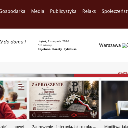
Gospodarka
Media
Publicystyka
Relaks
Społeczeńs
dź do domu i
piątek, 7 sierpnia 2026
Warszawa
Dziś imieniny
Kajetana, Doroty, Sykstusa
wszyst
Holandia przygot
wprowadzenia aborcji
24. tygodnia ciąży
Znacz­na część ho­len­de
wpro­wa­dza „pro­gram pi
pro­wa­dza­nia abor­cj
24.tygodnia cią­ży. Pro­
nie” nowej
Zaproszenie - 1 sierpnia, jak co roku ...
Modlitwa ja