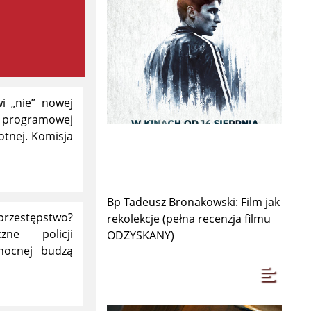
i „nie” nowej
rogramowej
otnej. Komisja
Bp Tadeusz Bronakowski: Film jak
przestępstwo?
rekolekcje (pełna recenzja filmu
ne policji
ODZYSKANY)
łnocnej budzą