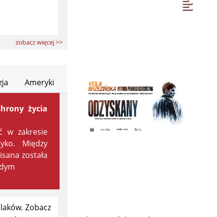
zobacz więcej >>
zja
Ameryki
chrony życia
ć w zakresie
yko. Między
sana została
żdym
laków. Zobacz