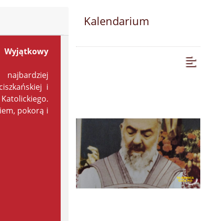
Kalendarium
. Wyjątkowy
najbardziej
szkańskiej i
atolickiego.
iem, pokorą i