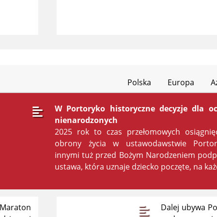
Polska
Europa
A
W Portoryko historyczne decyzje dla o
nienarodzonych
2025 rok to czas przełomowych osiągnię
obrony życia w ustawodawstwie Portor
innymi tuż przed Bożym Narodzeniem podpi
ustawa, która uznaje dziecko poczęte, na ka
araton
Dalej ubywa Po