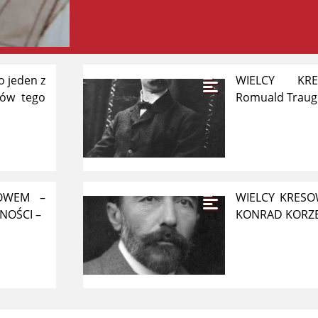
o jeden z
WIELCY KR
mów tego
Romuald Traug
ŁOWEM –
WIELCY KRESOW
NOŚCI –
KONRAD KORZ