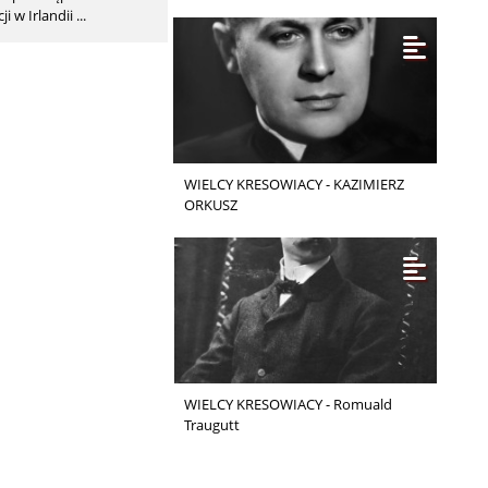
der­skie To­wa­rzy­
i w Irlandii ...
ne­ko­lo­gii (NVOG)
o­stę­pu do abor­cji
WIELCY KRESOWIACY - KAZIMIERZ
ORKUSZ
WIELCY KRESOWIACY - Romuald
Traugutt