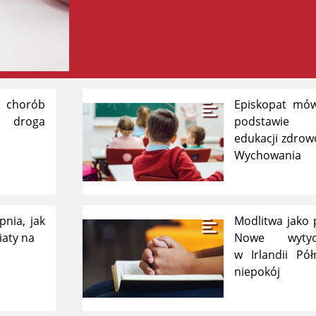
 chorób
Episkopat mów
 droga
podstawie p
edukacji zdrow
Wychowania
pnia, jak
Modlitwa jako 
iaty na
Nowe wytycz
w Irlandii Pó
niepokój