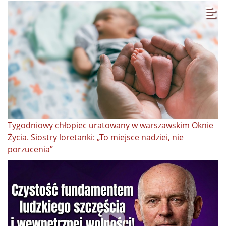
Tygodniowy chłopiec uratowany w warszawskim Oknie
Życia. Siostry loretanki: „To miejsce nadziei, nie
porzucenia”