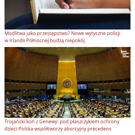
Modlitwa jako przestępstwo? Nowe wytyczne policji
w Irlandii Północnej budzą niepokój
Trojański koń z Genewy: pod płaszczykiem ochrony
dzieci Polska współtworzy aborcyjny precedens