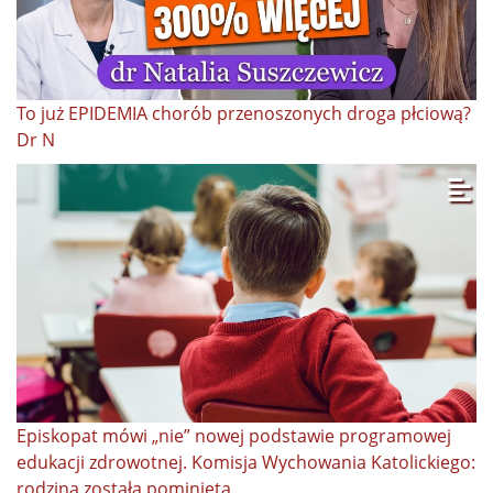
To już EPIDEMIA chorób przenoszonych droga płciową?
Dr N
Episkopat mówi „nie” nowej podstawie programowej
edukacji zdrowotnej. Komisja Wychowania Katolickiego:
rodzina została pominięta