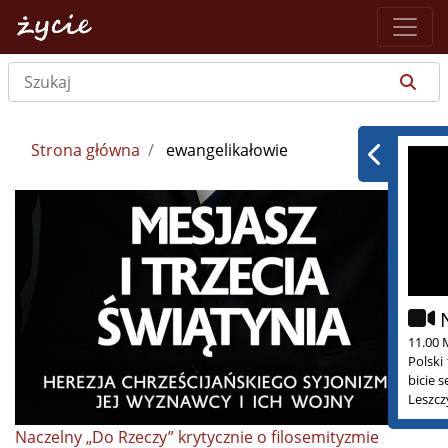
Strona główna
ewangelikałowie
11.00 
Polski
bicie 
Leszcz
Naczelny „Do Rzeczy” krytycznie o filosemityzmie