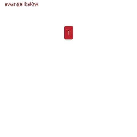
ewangelikałów
1