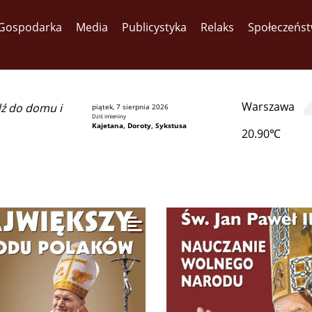
Gospodarka
Media
Publicystyka
Relaks
Społeczeńs
Warszawa
dź do domu i
piątek, 7 sierpnia 2026
Dziś imieniny
Kajetana, Doroty, Sykstusa
20.90℃