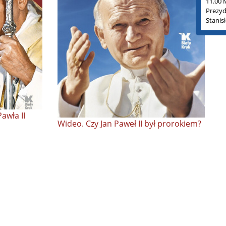
11.00 
Prezyd
Stanis
awła II
Wideo. Czy Jan Paweł II był prorokiem?