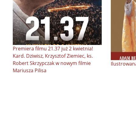
Premiera filmu 21.37 już 2 kwietnia!
Kard. Dziwisz, Krzysztof Ziemiec, ks.
Robert Skrzypczak w nowym filmie
Ilustrowana
Mariusza Pilisa