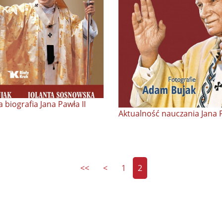
 biografia Jana Pawła II
Aktualność nauczania Jana P
<<
<
1
2