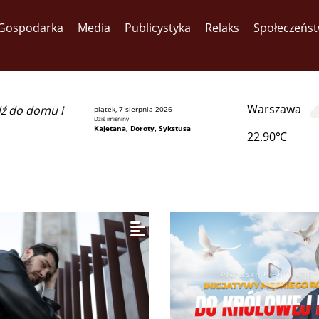
Gospodarka
Media
Publicystyka
Relaks
Społeczeńs
Warszawa
dź do domu i
piątek, 7 sierpnia 2026
Dziś imieniny
Kajetana, Doroty, Sykstusa
22.90℃