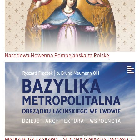
Narodowa Nowenna Pompejańska za Polskę
MATKA BOŻA ŁASKAWA – ŚLICZNA GWIAZDA LWOWA CZ