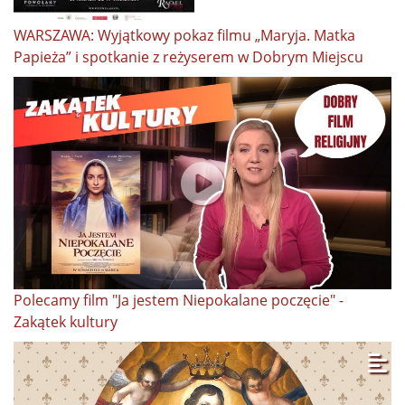
WARSZAWA: Wyjątkowy pokaz filmu „Maryja. Matka
Papieża” i spotkanie z reżyserem w Dobrym Miejscu
Polecamy film "Ja jestem Niepokalane poczęcie" -
Zakątek kultury