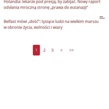
Holandia: lekarze pod presją, by zabijać. Nowy raport
odsłania mroczną stronę „prawa do eutanazji”
Belfast mówi „dość”: tysiące ludzi na wielkim marszu
w obronie życia, wolności i wiary
1
2
3
>
>>