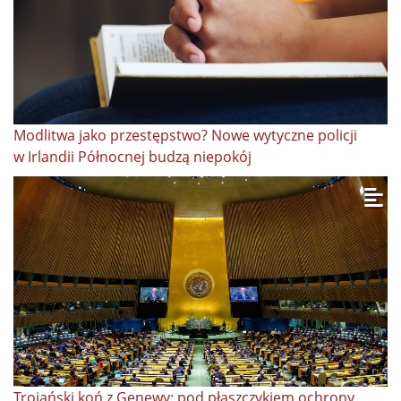
Modlitwa jako przestępstwo? Nowe wytyczne policji
w Irlandii Północnej budzą niepokój
Trojański koń z Genewy: pod płaszczykiem ochrony