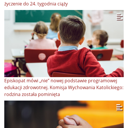
życzenie do 24. tygodnia ciąży
Episkopat mówi „nie” nowej podstawie programowej
edukacji zdrowotnej. Komisja Wychowania Katolickiego:
rodzina została pominięta