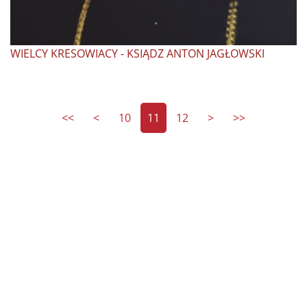
WIELCY KRESOWIACY - KSIĄDZ ANTON JAGŁOWSKI
<<
<
10
11
12
>
>>