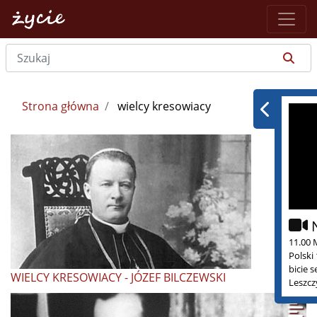
Strona główna
wielcy kresowiacy
11.00 
Polski
bicie 
WIELCY KRESOWIACY - JÓZEF BILCZEWSKI
Leszcz