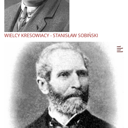
WIELCY KRESOWIACY - STANISŁAW SOBIŃSKI