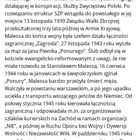
działającej w konspiracji, Służby Zwycięstwu Polski. Po
rozwiązaniu struktur SZP wstąpiła do powstałego w jej
miejsce 13 listopada 1939 Związku Walki Zbrojnej
przekształconej trzy lata później w Armie Krajową.
Malessa do końca wojny była szefem działu łączności
zagranicznej „Zagroda”. 27 listopada 1943 roku wyszła
za mąż za Jana Piwnika „Ponurego”. Ślub odbył się w
kościele ewangelicko-reformowanym z uwagi, że nie
miała rozwodu ze Stanisławem Malessą. 16 czerwca
1944 roku w Janowicach w świętokrzyskim zginał
„Ponury”. Malessa bardzo przeżyła śmierć męża.
Walczyła w powstaniu warszawskim, a po jego upadku
uciekła z transportu wiozącego jeńców do Niemiec. Od
połowy stycznia 1945 roku kierowała łącznością
zagraniczną i odpowiadała m.in. za organizowanie
szlaków kurierskich na Zachód w ramach organizacji
„NIE”, a później w Ruchu Oporu bez Wojny i Dywersji
Wolność i Niezawisłość WiN. W październiku 1945 roku