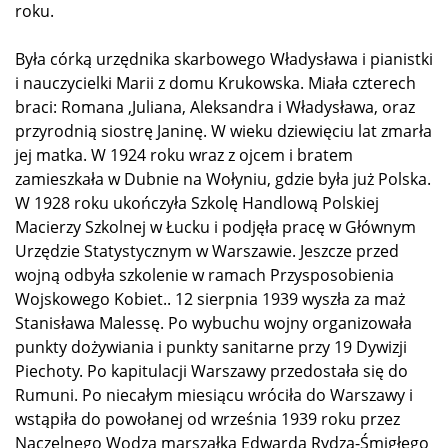
roku.
Była córką urzędnika skarbowego Władysława i pianistki
i nauczycielki Marii z domu Krukowska. Miała czterech
braci: Romana ,Juliana, Aleksandra i Władysława, oraz
przyrodnią siostrę Janinę. W wieku dziewięciu lat zmarła
jej matka. W 1924 roku wraz z ojcem i bratem
zamieszkała w Dubnie na Wołyniu, gdzie była już Polska.
W 1928 roku ukończyła Szkolę Handlową Polskiej
Macierzy Szkolnej w Łucku i podjęła pracę w Głównym
Urzędzie Statystycznym w Warszawie. Jeszcze przed
wojną odbyła szkolenie w ramach Przysposobienia
Wojskowego Kobiet.. 12 sierpnia 1939 wyszła za maż
Stanisława Malessę. Po wybuchu wojny organizowała
punkty dożywiania i punkty sanitarne przy 19 Dywizji
Piechoty. Po kapitulacji Warszawy przedostała się do
Rumuni. Po niecałym miesiącu wróciła do Warszawy i
wstąpiła do powołanej od września 1939 roku przez
Naczelnego Wodza marszałka Edwarda Rydza-Śmigłego