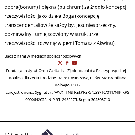
dobra(bonum) i piękna (pulchrum) za źródło koncepcji
rzeczywistości jako dzieła Boga (koncepcję
transcendentaliów że każdy byt jest niesprzeczny,
poznawalny i umiejscowiony w strukturze
rzeczywistości rozwinął w pełni Tomasz z Akwinu).
Bądź z nami w mediach społecznościowych:
Fundacja Instytut Ordo Caritatis – Zjednoczeni dla Rzeczypospolitej –
Koalicja dla Życia i Rodziny, 02-781 Warszawa, ul. św. Maksymiliana
Kolbego 14/17
zarejestrowana: Sygnatura WA.XIII NS-REJ.KRS/54283/16/311/NIP KRS
0000642652, NIP 9512422275, Regon 365803710
Support by: