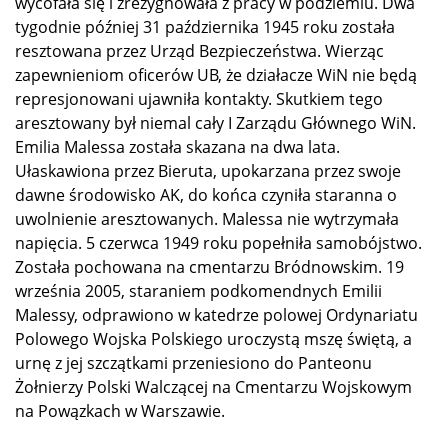
wycofała się i zrezygnowała z pracy w podziemiu. Dwa
tygodnie później 31 października 1945 roku została
resztowana przez Urząd Bezpieczeństwa. Wierząc
zapewnieniom oficerów UB, że działacze WiN nie będą
represjonowani ujawniła kontakty. Skutkiem tego
aresztowany był niemal cały I Zarządu Głównego WiN.
Emilia Malessa została skazana na dwa lata.
Ułaskawiona przez Bieruta, upokarzana przez swoje
dawne środowisko AK, do końca czyniła staranna o
uwolnienie aresztowanych. Malessa nie wytrzymała
napięcia. 5 czerwca 1949 roku popełniła samobójstwo.
Została pochowana na cmentarzu Bródnowskim. 19
września 2005, staraniem podkomendnych Emilii
Malessy, odprawiono w katedrze polowej Ordynariatu
Polowego Wojska Polskiego uroczystą mszę świętą, a
urnę z jej szczątkami przeniesiono do Panteonu
Żołnierzy Polski Walczącej na Cmentarzu Wojskowym
na Powązkach w Warszawie.