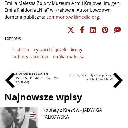
Emilia Malessa Zbiory Muzeum Armii Krajowej im. gen.
Emila Fieldorfa „Nila” w Krakowie. Autor Lowdown,
domena publiczna:
commons.wikimedia.org.
Tematy:
historia
ryszard frączek
kresy
kobiety z kresów
emilia malessa
SPOTKANIE ZE SŁOWEM –
Skąd się bierze dysforia płciowa
158/365 – PIĘKNO SERCA – (Mk
u dzieci młodzieży?
12, 38-44)
Najnowsze wpisy
Kobiety z Kresów - JADWIGA
FALKOWSKA