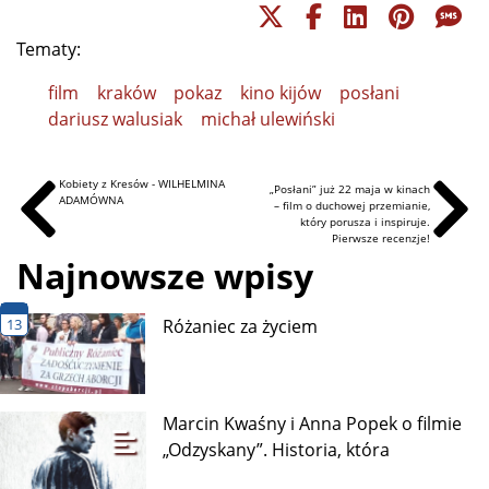
Tematy:
film
kraków
pokaz
kino kijów
posłani
dariusz walusiak
michał ulewiński
Kobiety z Kresów - WILHELMINA
„Posłani” już 22 maja w kinach
ADAMÓWNA
– film o duchowej przemianie,
który porusza i inspiruje.
Pierwsze recenzje!
Najnowsze wpisy
13
Różaniec za życiem
Marcin Kwaśny i Anna Popek o filmie
„Odzyskany”. Historia, która