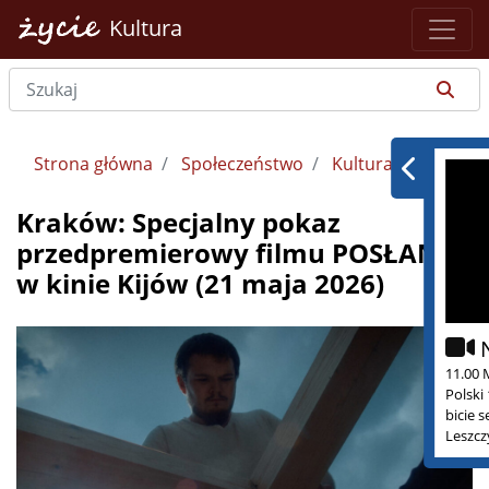
Kultura
Strona główna
Społeczeństwo
Kultura
Kraków: Specjalny pokaz
przedpremierowy filmu POSŁANI
w kinie Kijów (21 maja 2026)
11.00 
Polski
bicie 
Leszcz