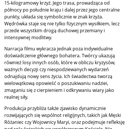
15-kilogramowy krzyż. Jego trasa, prowadząca od
północy po południe kraju i dalej przez jego centralne
punkty, układa się symbolicznie w znak krzyża.
Wędrówka staje się nie tylko fizycznym wysiłkiem, lecz
przede wszystkim drogą duchowej przemiany i
intensywnej modlitwy.
Narracja filmu wykracza jednak poza indywidualne
doświadczenie głównego bohatera. Twórcy ukazują
również losy innych osób, które w obliczu kryzysów,
ważnych decyzji czy niespodziewanych wydarzeń
odnajdują nowy sens życia. Ich świadectwa tworzą
wielowątkową opowieść o poszukiwaniu nadziei,
zmaganiu się z cierpieniem i odkrywaniu wiary jako
realnej siły.
Produkcja przybliża także zjawisko dynamicznie
rozwijających się wspólnot religijnych, takich jak Męski
Różaniec czy Wojownicy Maryi, oraz podejmuje refleksję
nad rolą świeckich we współczesnym Kościele. Nie