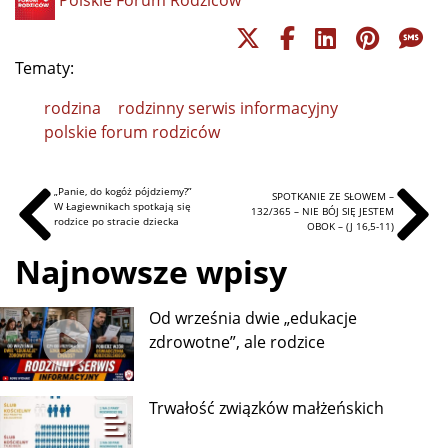
Tematy:
rodzina
rodzinny serwis informacyjny
polskie forum rodziców
„Panie, do kogóż pójdziemy?”
SPOTKANIE ZE SŁOWEM –
W Łagiewnikach spotkają się
132/365 – NIE BÓJ SIĘ JESTEM
rodzice po stracie dziecka
OBOK – (J 16,5-11)
Najnowsze wpisy
Od września dwie „edukacje
zdrowotne”, ale rodzice
Trwałość związków małżeńskich