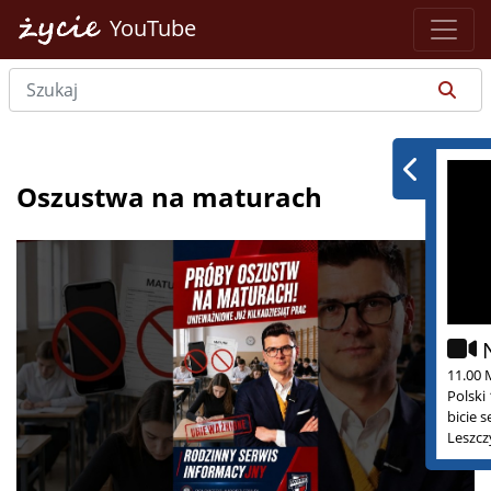
YouTube
Oszustwa na maturach
11.00 
Polski
bicie 
Leszcz