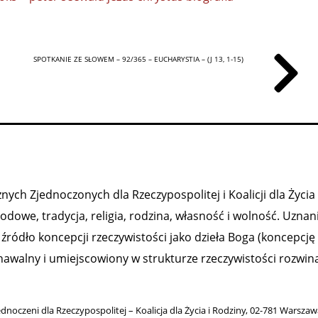
SPOTKANIE ZE SŁOWEM – 92/365 – EUCHARYSTIA – (J 13, 1-15)
ych Zjednoczonych dla Rzeczypospolitej i Koalicji dla Życia 
owe, tradycja, religia, rodzina, własność i wolność. Uznan
ródło koncepcji rzeczywistości jako dzieła Boga (koncepcję
nawalny i umiejscowiony w strukturze rzeczywistości rozwiną
ednoczeni dla Rzeczypospolitej – Koalicja dla Życia i Rodziny, 02-781 Warsza