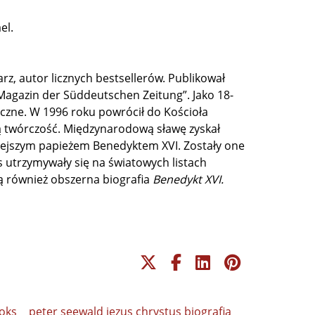
el.
sarz, autor licznych bestsellerów. Publikował
Magazin der Süddeutschen Zeitung”. Jako 18-
czne. W 1996 roku powrócił do Kościoła
zą twórczość. Międzynarodową sławę zyskał
iejszym papieżem Benedyktem XVI. Zostały one
s utrzymywały się na światowych listach
żą również obszerna biografia
Benedykt XVI.
oks
peter seewald jezus chrystus biografia