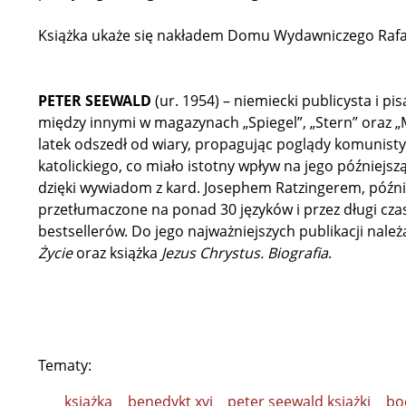
Książka ukaże się nakładem Domu Wydawniczego Rafa
PETER SEEWALD
(ur. 1954) – niemiecki publicysta i pi
między innymi w magazynach „Spiegel”, „Stern” oraz „
latek odszedł od wiary, propagując poglądy komunisty
katolickiego, co miało istotny wpływ na jego późniejs
dzięki wywiadom z kard. Josephem Ratzingerem, późn
przetłumaczone na ponad 30 języków i przez długi cza
bestsellerów. Do jego najważniejszych publikacji nale
Życie
oraz książka
Jezus Chrystus. Biografia
.
Tematy:
książka
benedykt xvi
peter seewald książki
bo