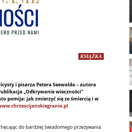
KSIĄŻKA
cysty i pisarza Petera Seewalda – autora
ublikacja „Odkrywanie wieczności”
o pomija: jak zmierzyć się ze śmiercią i w
www.chrzescijanskiegranie.pl
achęcając do bardziej świadomego przeżywania