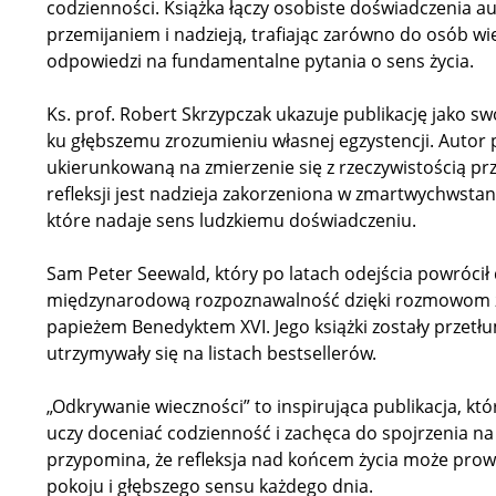
codzienności. Książka łączy osobiste doświadczenia au
przemijaniem i nadzieją, trafiając zarówno do osób wie
odpowiedzi na fundamentalne pytania o sens życia.
Ks. prof. Robert Skrzypczak ukazuje publikację jako sw
ku głębszemu zrozumieniu własnej egzystencji. Autor
ukierunkowaną na zmierzenie się z rzeczywistością prz
refleksji jest nadzieja zakorzeniona w zmartwychwstan
które nadaje sens ludzkiemu doświadczeniu.
Sam Peter Seewald, który po latach odejścia powrócił 
międzynarodową rozpoznawalność dzięki rozmowom z
papieżem Benedyktem XVI. Jego książki zostały przetłu
utrzymywały się na listach bestsellerów.
„Odkrywanie wieczności” to inspirująca publikacja, k
uczy doceniać codzienność i zachęca do spojrzenia na 
przypomina, że refleksja nad końcem życia może prow
pokoju i głębszego sensu każdego dnia.