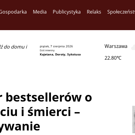
Gospodarka
Media
Publicystyka
Relaks
Społeczeńs
Warszawa
dź do domu i
piątek, 7 sierpnia 2026
Dziś imieniny
Kajetana, Doroty, Sykstusa
22.80℃
r bestsellerów o
iu i śmierci –
ywanie