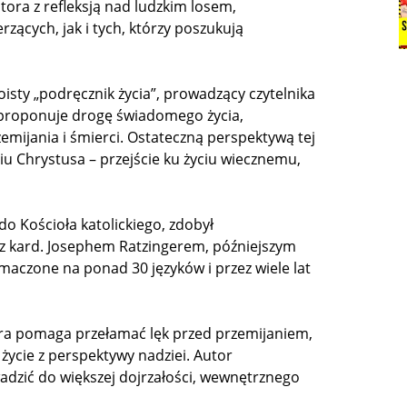
tora z refleksją nad ludzkim losem,
rzących, jak i tych, którzy poszukują
oisty „podręcznik życia”, prowadzący czytelnika
 proponuje drogę świadomego życia,
emijania i śmierci. Ostateczną perspektywą tej
iu Chrystusa – przejście ku życiu wiecznemu,
do Kościoła katolickiego, zdobył
 kard. Josephem Ratzingerem, późniejszym
maczone na ponad 30 języków i przez wiele lat
tóra pomaga przełamać lęk przed przemijaniem,
życie z perspektywy nadziei. Autor
adzić do większej dojrzałości, wewnętrznego