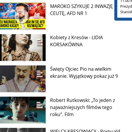
11.00 
MAROKO SZYKUJE 2 INWAZJĘ NA
Prezyd
Stanis
CEUTĘ, AFD NR 1
Kobiety z Kresów - LIDIA
KORSAKÓWNA
Święty Ojciec Pio na wielkim
ekranie. Wyjątkowy pokaz już 9
Robert Rutkowski: „To jeden z
najważniejszych filmów tego
roku”. Film
WIELCY KRESOWIACY - Romuald