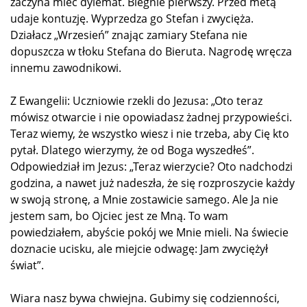
zaczyna mieć dylemat. Biegnie pierwszy. Przed metą
udaje kontuzję. Wyprzedza go Stefan i zwycięża.
Działacz „Wrzesień” znając zamiary Stefana nie
dopuszcza w tłoku Stefana do Bieruta. Nagrodę wręcza
innemu zawodnikowi.
Z Ewangelii: Uczniowie rzekli do Jezusa: „Oto teraz
mówisz otwarcie i nie opowiadasz żadnej przypowieści.
Teraz wiemy, że wszystko wiesz i nie trzeba, aby Cię kto
pytał. Dlatego wierzymy, że od Boga wyszedłeś”.
Odpowiedział im Jezus: „Teraz wierzycie? Oto nadchodzi
godzina, a nawet już nadeszła, że się rozproszycie każdy
w swoją stronę, a Mnie zostawicie samego. Ale Ja nie
jestem sam, bo Ojciec jest ze Mną. To wam
powiedziałem, abyście pokój we Mnie mieli. Na świecie
doznacie ucisku, ale miejcie odwagę: Jam zwyciężył
świat”.
Wiara nasz bywa chwiejna. Gubimy się codzienności,