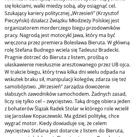
się łokciami, walki miedzy sobą, aby osiągnąć cel.
Szukający kariery politycznej „Wrzesień” (Krzysztof
Pieczyński) działacz Związku Młodzieży Polskiej jest
organizatorem morderczego biegu przodowników
pracy. Nagrodą jest motocykl Jawa, który ma być
wręczona przez premiera Bolesława Bieruta. W główną
rolę Stefana Budnego wciela się Tadeusz Bradecki.
Pragnie dotrzeć do Bieruta z listem, prośbą o
ułaskawienie niesłusznie aresztowanego przez UB ojca.
W trakcie biegu, który trwa kilka dni wielu odpada na
wskutek braku sił, manipulacji kolegów, zdarza się też
samobójstwo. „Wrzesień” zarządza dowożenie
słabszych zawodników samochodem. Żadnych zasad,
liczy się tylko cel – zwycięstwo. Taką drogę obiera jeden
z bohaterów Ślązak Radek Stolar w którego role wcielił
się Jarosław Kopaczewski. Ma gdzieś politykę, chce
wygrać motor. Kiedy dowiaduje się, że celem
zwycięstwa Stefana jest dotarcie z listem do Bieruta,