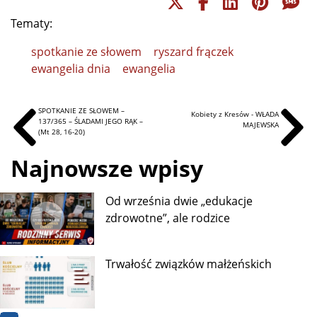
Tematy:
spotkanie ze słowem
ryszard frączek
ewangelia dnia
ewangelia
SPOTKANIE ZE SŁOWEM –
Kobiety z Kresów - WŁADA
137/365 – ŚLADAMI JEGO RĄK –
MAJEWSKA
(Mt 28, 16-20)
Najnowsze wpisy
Od września dwie „edukacje
zdrowotne”, ale rodzice
Trwałość związków małżeńskich