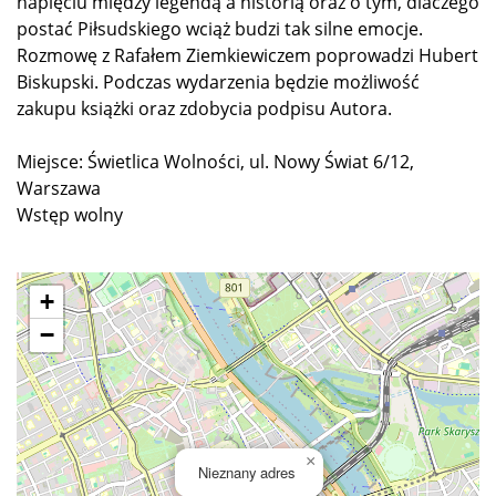
napięciu między legendą a historią oraz o tym, dlaczego
postać Piłsudskiego wciąż budzi tak silne emocje.
Rozmowę z Rafałem Ziemkiewiczem poprowadzi Hubert
Biskupski. Podczas wydarzenia będzie możliwość
zakupu książki oraz zdobycia podpisu Autora.
Miejsce: Świetlica Wolności, ul. Nowy Świat 6/12,
Warszawa
Wstęp wolny
+
−
×
Nieznany adres