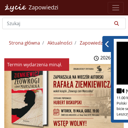
Zapowiedzi
Strona główna
Aktualności
Zapowiedzi
2026-05-18
Termin wydarzenia minął.
11.00 
Polski
bicie 
Leszcz