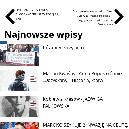
SPOTKANIE ZE SŁOWEM –
Przedpremierowy pokaz filmu
81/365 - WIERZYSZ W TO? (J 11,
„Maryja. Matka Papieża” –
1-45)
wyjątkowe wydarzenie w
Warszawie
Najnowsze wpisy
13
Różaniec za życiem
Marcin Kwaśny i Anna Popek o filmie
„Odzyskany”. Historia, która
Kobiety z Kresów - JADWIGA
FALKOWSKA
MAROKO SZYKUJE 2 INWAZJĘ NA CEUTĘ,