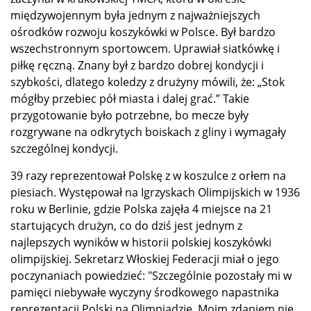
międzywojennym była jednym z najważniejszych
ośrodków rozwoju koszykówki w Polsce. Był bardzo
wszechstronnym sportowcem. Uprawiał siatkówkę i
piłkę ręczną. Znany był z bardzo dobrej kondycji i
szybkości, dlatego koledzy z drużyny mówili, że: „Stok
mógłby przebiec pół miasta i dalej grać.” Takie
przygotowanie było potrzebne, bo mecze były
rozgrywane na odkrytych boiskach z gliny i wymagały
szczególnej kondycji.
39 razy reprezentował Polskę z w koszulce z orłem na
piesiach. Występował na Igrzyskach Olimpijskich w 1936
roku w Berlinie, gdzie Polska zajęła 4 miejsce na 21
startujących drużyn, co do dziś jest jednym z
najlepszych wyników w historii polskiej koszykówki
olimpijskiej. Sekretarz Włoskiej Federacji miał o jego
poczynaniach powiedzieć: "Szczególnie pozostały mi w
pamięci niebywałe wyczyny środkowego napastnika
reprezentacji Polski na Olimpiadzie. Moim zdaniem nie