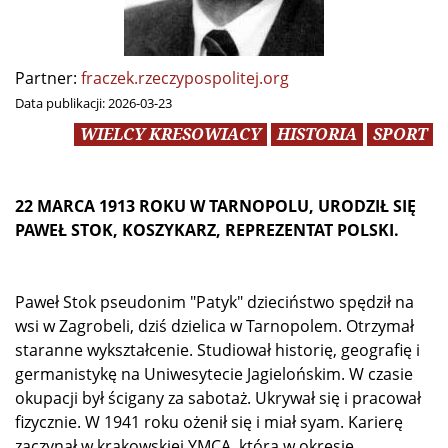
Partner:
fraczek.rzeczypospolitej.org
Data publikacji:
2026-03-23
WIELCY KRESOWIACY
HISTORIA
SPORT
22 MARCA 1913 ROKU W TARNOPOLU, URODZIŁ SIĘ
PAWEŁ STOK, KOSZYKARZ, REPREZENTAT POLSKI.
Paweł Stok pseudonim "Patyk" dzieciństwo spędził na
wsi w Zagrobeli, dziś dzielica w Tarnopolem. Otrzymał
staranne wykształcenie. Studiował historię, geografię i
germanistykę na Uniwesytecie Jagielońskim. W czasie
okupacji był ścigany za sabotaż. Ukrywał się i pracował
fizycznie. W 1941 roku ożenił się i miał syam. Karierę
zaczynał w krakowskiej YMCA, która w okresie