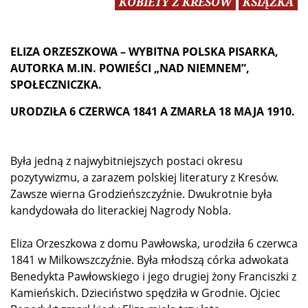
KOBIETY Z KRESÓW
KSIĄŻKA
ELIZA ORZESZKOWA – WYBITNA POLSKA PISARKA,
AUTORKA M.IN. POWIEŚCI „NAD NIEMNEM”,
SPOŁECZNICZKA.
URODZIŁA 6 CZERWCA 1841 A
ZMARŁA
18 MAJA 1910.
Była jedną z najwybitniejszych postaci okresu
pozytywizmu, a zarazem polskiej literatury z Kresów.
Zawsze wierna Grodzieńszczyźnie. Dwukrotnie była
kandydowała do literackiej Nagrody Nobla.
Eliza Orzeszkowa z domu Pawłowska, urodziła 6 czerwca
1841 w Milkowszczyźnie. Była młodszą córka adwokata
Benedykta Pawłowskiego i jego drugiej żony Franciszki z
Kamieńskich. Dzieciństwo spędziła w Grodnie. Ojciec