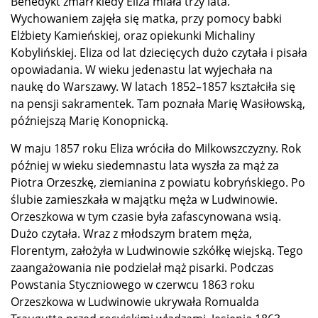
Benedykt zmarł kiedy Eliza miała trzy lata.
Wychowaniem zajęła się matka, przy pomocy babki
Elżbiety Kamieńskiej, oraz opiekunki Michaliny
Kobylińskiej. Eliza od lat dziecięcych dużo czytała i pisała
opowiadania. W wieku jedenastu lat wyjechała na
naukę do Warszawy. W latach 1852–1857 kształciła się
na pensji sakramentek. Tam poznała Marię Wasiłowską,
późniejszą Marię Konopnicką.
W maju 1857 roku Eliza wróciła do Milkowszczyzny. Rok
później w wieku siedemnastu lata wyszła za mąż za
Piotra Orzeszkę, ziemianina z powiatu kobryńskiego. Po
ślubie zamieszkała w majątku męża w Ludwinowie.
Orzeszkowa w tym czasie była zafascynowana wsią.
Dużo czytała. Wraz z młodszym bratem męża,
Florentym, założyła w Ludwinowie szkółkę wiejską. Tego
zaangażowania nie podzielał mąż pisarki. Podczas
Powstania Styczniowego w czerwcu 1863 roku
Orzeszkowa w Ludwinowie ukrywała Romualda