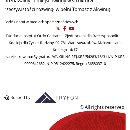
poznawalny i umiejscowiony w strukturze
rzeczywistości rozwinął w pełni Tomasz z Akwinu).
Bądź z nami w mediach społecznościowych:
Fundacja Instytut Ordo Caritatis – Zjednoczeni dla Rzeczypospolitej –
Koalicja dla Życia i Rodziny, 02-781 Warszawa, ul. św. Maksymiliana
Kolbego 14/17
zarejestrowana: Sygnatura WA.XIII NS-REJ.KRS/54283/16/311/NIP KRS
0000642652, NIP 9512422275, Regon 365803710
Support by:
© All rights reserved.