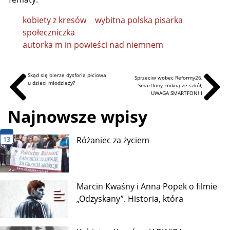
Tematy:
kobiety z kresów
wybitna polska pisarka
społeczniczka
autorka m in powieści nad niemnem
Skąd się bierze dysforia płciowa
Sprzeciw wobec Reformy26,
u dzieci młodzieży?
Smartfony znikną ze szkół,
UWAGA SMARTFON! I
Najnowsze wpisy
13
Różaniec za życiem
Marcin Kwaśny i Anna Popek o filmie
„Odzyskany”. Historia, która