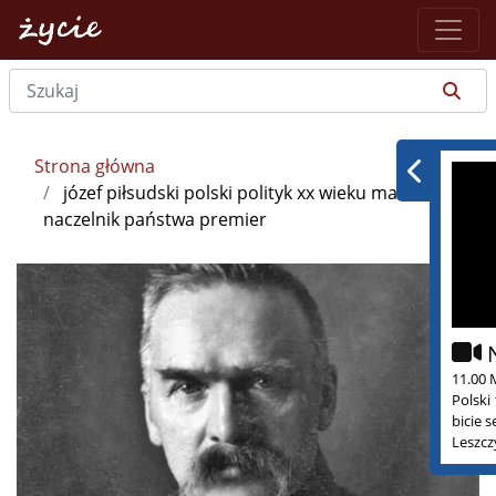
Strona główna
józef piłsudski polski polityk xx wieku marszałek
naczelnik państwa premier
11.00 
Polski
bicie 
Leszcz