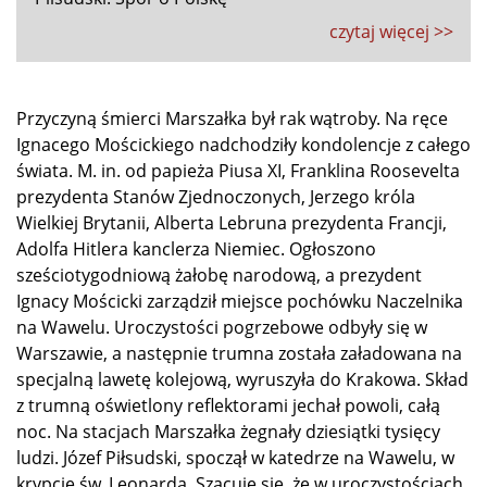
czytaj więcej >>
Przyczyną śmierci Marszałka był rak wątroby. Na ręce
Ignacego Mościckiego nadchodziły kondolencje z całego
świata. M. in. od papieża Piusa XI, Franklina Roosevelta
prezydenta Stanów Zjednoczonych, Jerzego króla
Wielkiej Brytanii, Alberta Lebruna prezydenta Francji,
Adolfa Hitlera kanclerza Niemiec. Ogłoszono
sześciotygodniową żałobę narodową, a prezydent
Ignacy Mościcki zarządził miejsce pochówku Naczelnika
na Wawelu. Uroczystości pogrzebowe odbyły się w
Warszawie, a następnie trumna została załadowana na
specjalną lawetę kolejową, wyruszyła do Krakowa. Skład
z trumną oświetlony reflektorami jechał powoli, całą
noc. Na stacjach Marszałka żegnały dziesiątki tysięcy
ludzi. Józef Piłsudski, spoczął w katedrze na Wawelu, w
krypcie św. Leonarda. Szacuje się, że w uroczystościach