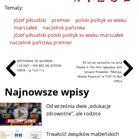
Tematy:
józef piłsudski
premier
polski polityk xx wieku
marszałek
naczelnik państwa
józef piłsudski polski polityk xx wieku marszałek
naczelnik państwa premier
SPOTKANIE ZE SŁOWEM –
45 lat po zamachu na Jana
132/365 – NIE BÓJ SIĘ JESTEM
Pawła II. Ten film oglądają dziś
OBOK – (J 16,5-11)
tysiące Polaków. "Maryja.
Matka Papieża" w TOP 10 Box
Office
Najnowsze wpisy
Od września dwie „edukacje
zdrowotne”, ale rodzice
Trwałość związków małżeńskich