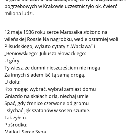
pogrzebowych w Krakowie uczestniczyło ok. ćwierć
miliona ludzi.
12 maja 1936 roku serce Marszałka złożono na
wileńskiej Rossie Na nagrobku, wedle ostatniej woli
Piłsudskiego, wykuto cytaty z „Wacława” i
„Beniowskiego” Juliusza Słowackiego:
U góry:
Ty wiesz, że dumni nieszczęściem nie mogą
Za innych śladem iść tą samą drogą.
U dołu:
Kto mogąc wybrać, wybrał zamiast domu
Gniazdo na skałach orła, niechaj umie
Spać, gdy źrenice czerwone od gromu
I słychać jęk szatanów w sosen szumie.
Tak żyłem.
Pośrodku:
Matka i Serce Syna