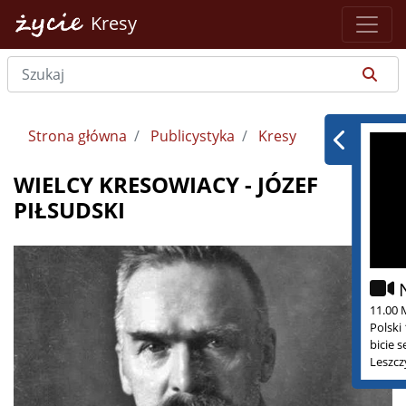
Kresy
Strona główna
Publicystyka
Kresy
WIELCY KRESOWIACY - JÓZEF
PIŁSUDSKI
11.00 
Polski
bicie 
Leszcz