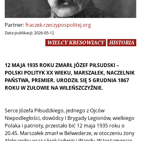
Partner:
fraczek.rzeczypospolitej.org
Data publikacji:
2026-05-12
WIELCY KRESOWIACY
HISTORIA
12 MAJA 1935 ROKU ZMARŁ JÓZEF PIŁSUDSKI –
POLSKI POLITYK XX WIEKU, MARSZAŁEK, NACZELNIK
PAŃSTWA, PREMIER. URODZIŁ SIĘ 5 GRUDNIA 1867
ROKU W ZUŁOWIE NA WILEŃSZCZYŹNIE.
Serce Józefa Piłsudzkiego, jednego z Ojców
Niepodległości, dowódcy I Brygady Legionów, wielkiego
Polaka i patrioty, przestało bić 12 maja 1935 roku o
20.45. Marszałek zmarł w Belwederze, w otoczeniu żony
Aleksandry oraz córek Jadwigi i Wandy. W testamencie