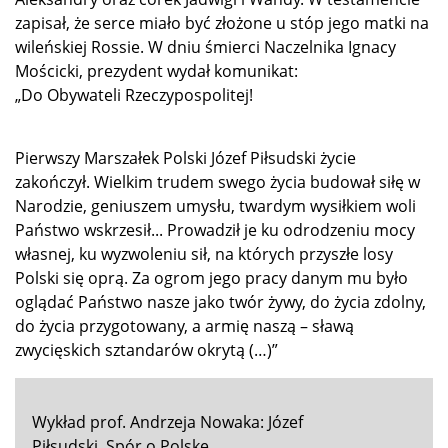
zapisał, że serce miało być złożone u stóp jego matki na
wileńskiej Rossie. W dniu śmierci Naczelnika Ignacy
Mościcki, prezydent wydał komunikat:
„Do Obywateli Rzeczypospolitej!
Pierwszy Marszałek Polski Józef Piłsudski życie
zakończył. Wielkim trudem swego życia budował siłę w
Narodzie, geniuszem umysłu, twardym wysiłkiem woli
Państwo wskrzesił... Prowadził je ku odrodzeniu mocy
własnej, ku wyzwoleniu sił, na których przyszłe losy
Polski się oprą. Za ogrom jego pracy danym mu było
oglądać Państwo nasze jako twór żywy, do życia zdolny,
do życia przygotowany, a armię naszą – sławą
zwycięskich sztandarów okrytą (…)”
Wykład prof. Andrzeja Nowaka: Józef
Piłsudski. Spór o Polskę