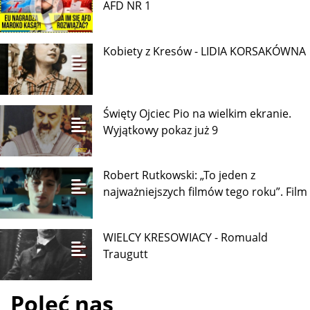
Kobiety z Kresów - JADWIGA
FALKOWSKA
MAROKO SZYKUJE 2 INWAZJĘ NA CEUTĘ,
AFD NR 1
Kobiety z Kresów - LIDIA KORSAKÓWNA
Święty Ojciec Pio na wielkim ekranie.
Wyjątkowy pokaz już 9
Robert Rutkowski: „To jeden z
najważniejszych filmów tego roku”. Film