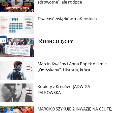
SPOTKANIE ZE SŁOWEM –
Burza wokół polskiej szkoły
142/365 – PÓJDŹ ZA MNĄ – (J
21,15-19)
Najnowsze wpisy
Od września dwie „edukacje
zdrowotne”, ale rodzice
Trwałość związków małżeńskich
13
Różaniec za życiem
Marcin Kwaśny i Anna Popek o filmie
„Odzyskany”. Historia, która