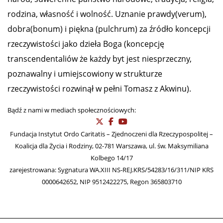
Witamy na portalu
Życie.info
Jesteśmy środowiskiem publicystów i działaczy
społecznych Zjednoczonych dla Rzeczypospolitej i
Koalicji dla Życia i Rodziny, dla których ważny jest
naród, suwerenne państwo narodowe, tradycja, religia,
rodzina, własność i wolność. Uznanie prawdy(verum),
dobra(bonum) i piękna (pulchrum) za źródło koncepcji
rzeczywistości jako dzieła Boga (koncepcję
transcendentaliów że każdy byt jest niesprzeczny,
poznawalny i umiejscowiony w strukturze
rzeczywistości rozwinął w pełni Tomasz z Akwinu).
Bądź z nami w mediach społecznościowych:
Fundacja Instytut Ordo Caritatis – Zjednoczeni dla Rzeczypospolitej –