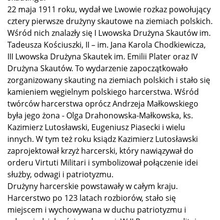
22 maja 1911 roku, wydał we Lwowie rozkaz powołujący
cztery pierwsze drużyny skautowe na ziemiach polskich.
Wśród nich znalazły się I Lwowska Drużyna Skautów im.
Tadeusza Kościuszki, II – im. Jana Karola Chodkiewicza,
III Lwowska Drużyna Skautek im. Emilii Plater oraz IV
Drużyna Skautów. To wydarzenie zapoczątkowało
zorganizowany skauting na ziemiach polskich i stało się
kamieniem węgielnym polskiego harcerstwa. Wśród
twórców harcerstwa oprócz Andrzeja Małkowskiego
była jego żona - Olga Drahonowska-Małkowska, ks.
Kazimierz Lutosławski, Eugeniusz Piasecki i wielu
innych. W tym też roku ksiądz Kazimierz Lutosławski
zaprojektował krzyż harcerski, który nawiązywał do
orderu Virtuti Militari i symbolizował połączenie idei
służby, odwagi i patriotyzmu.
Drużyny harcerskie powstawały w całym kraju.
Harcerstwo po 123 latach rozbiorów, stało się
miejscem i wychowywana w duchu patriotyzmu i