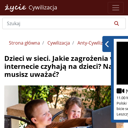
Cywilizacja
Strona główna
Cywilizacja
Anty-Cywilizacja
Dzieci w sieci. Jakie zagrożenia w
internecie czyhają na dzieci? Na co
musisz uważać?
11.00 
Polski
bicie 
Leszcz