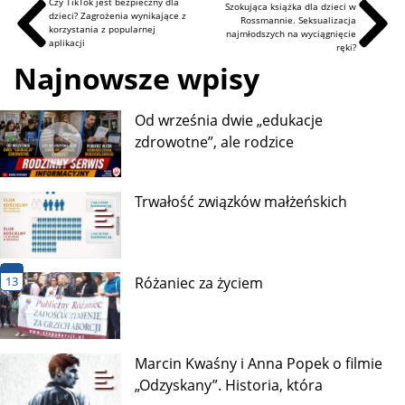
Czy TikTok jest bezpieczny dla
Szokująca książka dla dzieci w
dzieci? Zagrożenia wynikające z
Rossmannie. Seksualizacja
korzystania z popularnej
najmłodszych na wyciągnięcie
aplikacji
ręki?
Najnowsze wpisy
Od września dwie „edukacje
zdrowotne”, ale rodzice
Trwałość związków małżeńskich
13
Różaniec za życiem
Marcin Kwaśny i Anna Popek o filmie
„Odzyskany”. Historia, która