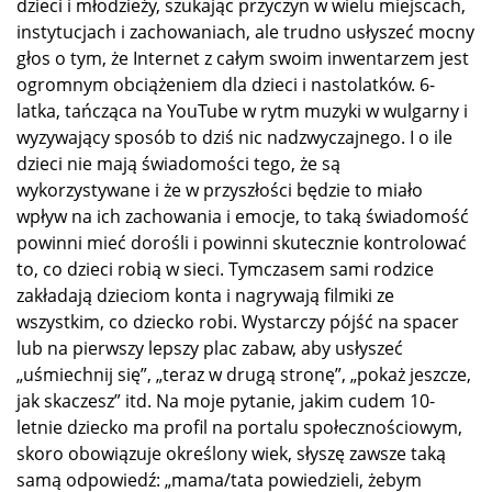
dzieci i młodzieży, szukając przyczyn w wielu miejscach,
instytucjach i zachowaniach, ale trudno usłyszeć mocny
głos o tym, że Internet z całym swoim inwentarzem jest
ogromnym obciążeniem dla dzieci i nastolatków. 6-
latka, tańcząca na YouTube w rytm muzyki w wulgarny i
wyzywający sposób to dziś nic nadzwyczajnego. I o ile
dzieci nie mają świadomości tego, że są
wykorzystywane i że w przyszłości będzie to miało
wpływ na ich zachowania i emocje, to taką świadomość
powinni mieć dorośli i powinni skutecznie kontrolować
to, co dzieci robią w sieci. Tymczasem sami rodzice
zakładają dzieciom konta i nagrywają filmiki ze
wszystkim, co dziecko robi. Wystarczy pójść na spacer
lub na pierwszy lepszy plac zabaw, aby usłyszeć
„uśmiechnij się”, „teraz w drugą stronę”, „pokaż jeszcze,
jak skaczesz” itd. Na moje pytanie, jakim cudem 10-
letnie dziecko ma profil na portalu społecznościowym,
skoro obowiązuje określony wiek, słyszę zawsze taką
samą odpowiedź: „mama/tata powiedzieli, żebym