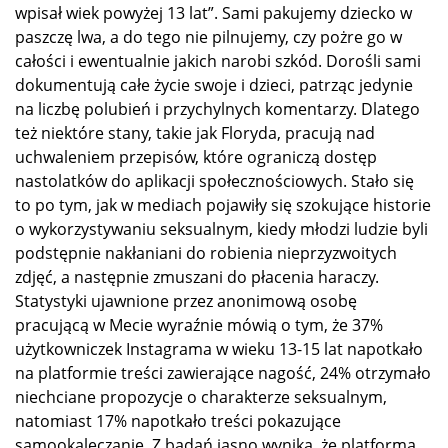
wpisał wiek powyżej 13 lat”. Sami pakujemy dziecko w
paszczę lwa, a do tego nie pilnujemy, czy pożre go w
całości i ewentualnie jakich narobi szkód. Dorośli sami
dokumentują całe życie swoje i dzieci, patrząc jedynie
na liczbę polubień i przychylnych komentarzy. Dlatego
też niektóre stany, takie jak Floryda, pracują nad
uchwaleniem przepisów, które ograniczą dostęp
nastolatków do aplikacji społecznościowych. Stało się
to po tym, jak w mediach pojawiły się szokujące historie
o wykorzystywaniu seksualnym, kiedy młodzi ludzie byli
podstępnie nakłaniani do robienia nieprzyzwoitych
zdjęć, a następnie zmuszani do płacenia haraczy.
Statystyki ujawnione przez anonimową osobę
pracującą w Mecie wyraźnie mówią o tym, że 37%
użytkowniczek Instagrama w wieku 13-15 lat napotkało
na platformie treści zawierające nagość, 24% otrzymało
niechciane propozycje o charakterze seksualnym,
natomiast 17% napotkało treści pokazujące
samookaleczanie. Z badań jasno wynika, że platforma