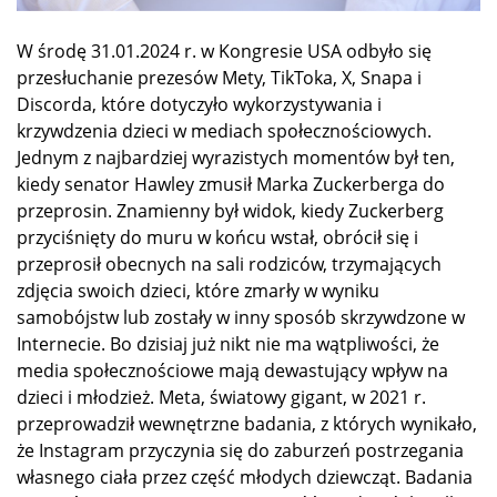
W środę 31.01.2024 r. w Kongresie USA odbyło się
przesłuchanie prezesów Mety, TikToka, X, Snapa i
Discorda, które dotyczyło wykorzystywania i
krzywdzenia dzieci w mediach społecznościowych.
Jednym z najbardziej wyrazistych momentów był ten,
kiedy senator Hawley zmusił Marka Zuckerberga do
przeprosin. Znamienny był widok, kiedy Zuckerberg
przyciśnięty do muru w końcu wstał, obrócił się i
przeprosił obecnych na sali rodziców, trzymających
zdjęcia swoich dzieci, które zmarły w wyniku
samobójstw lub zostały w inny sposób skrzywdzone w
Internecie. Bo dzisiaj już nikt nie ma wątpliwości, że
media społecznościowe mają dewastujący wpływ na
dzieci i młodzież. Meta, światowy gigant, w 2021 r.
przeprowadził wewnętrzne badania, z których wynikało,
że Instagram przyczynia się do zaburzeń postrzegania
własnego ciała przez część młodych dziewcząt. Badania