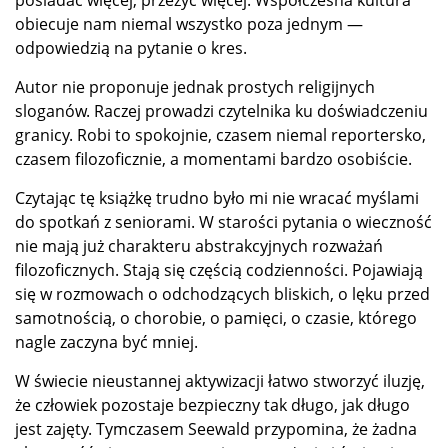
posiadać więcej, przeżyć więcej. Współczesna kultura
obiecuje nam niemal wszystko poza jednym —
odpowiedzią na pytanie o kres.
Autor nie proponuje jednak prostych religijnych
sloganów. Raczej prowadzi czytelnika ku doświadczeniu
granicy. Robi to spokojnie, czasem niemal reportersko,
czasem filozoficznie, a momentami bardzo osobiście.
Czytając tę książkę trudno było mi nie wracać myślami
do spotkań z seniorami. W starości pytania o wieczność
nie mają już charakteru abstrakcyjnych rozważań
filozoficznych. Stają się częścią codzienności. Pojawiają
się w rozmowach o odchodzących bliskich, o lęku przed
samotnością, o chorobie, o pamięci, o czasie, którego
nagle zaczyna być mniej.
W świecie nieustannej aktywizacji łatwo stworzyć iluzję,
że człowiek pozostaje bezpieczny tak długo, jak długo
jest zajęty. Tymczasem Seewald przypomina, że żadna