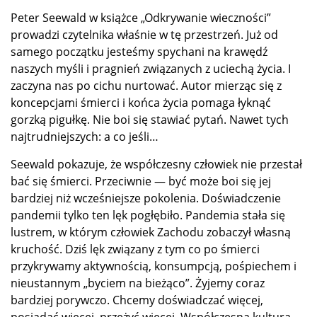
Peter Seewald w książce „Odkrywanie wieczności”
prowadzi czytelnika właśnie w tę przestrzeń. Już od
samego początku jesteśmy spychani na krawędź
naszych myśli i pragnień związanych z uciechą życia. I
zaczyna nas po cichu nurtować. Autor mierząc się z
koncepcjami śmierci i końca życia pomaga łyknąć
gorzką pigułkę. Nie boi się stawiać pytań. Nawet tych
najtrudniejszych: a co jeśli…
Seewald pokazuje, że współczesny człowiek nie przestał
bać się śmierci. Przeciwnie — być może boi się jej
bardziej niż wcześniejsze pokolenia. Doświadczenie
pandemii tylko ten lęk pogłębiło. Pandemia stała się
lustrem, w którym człowiek Zachodu zobaczył własną
kruchość. Dziś lęk związany z tym co po śmierci
przykrywamy aktywnością, konsumpcją, pośpiechem i
nieustannym „byciem na bieżąco”. Żyjemy coraz
bardziej porywczo. Chcemy doświadczać więcej,