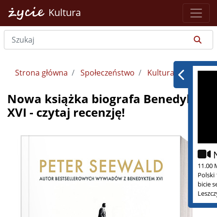
Kultura
Strona główna
Społeczeństwo
Kultura
Nowa książka biografa Benedykta
XVI - czytaj recenzję!
11.00 
Polski
bicie 
Leszcz