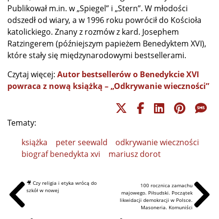
Publikował m.in. w „Spiegel” i „Stern”. W młodości
odszedł od wiary, a w 1996 roku powrócił do Kościoła
katolickiego. Znany z rozmów z kard. Josephem
Ratzingerem (późniejszym papieżem Benedyktem XVI),
które stały się międzynarodowymi bestsellerami.
Czytaj więcej:
Autor bestsellerów o Benedykcie XVI
powraca z nową książką – „Odkrywanie wieczności”
Tematy:
książka
peter seewald
odkrywanie wieczności
biograf benedykta xvi
mariusz dorot
🎥 Czy religia i etyka wrócą do
100 rocznica zamachu
szkół w nowej
majowego. Piłsudski. Początek
likwidacji demokracji w Polsce.
Masoneria. Komuniści