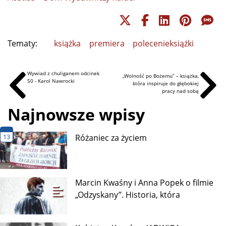
Tematy:
książka
premiera
polecenieksiążki
Wywiad z chuliganem odcinek
„Wolność po Bożemu” – książka,
50 - Karol Nawrocki
która inspiruje do głębokiej
pracy nad sobą
Najnowsze wpisy
13
Różaniec za życiem
Marcin Kwaśny i Anna Popek o filmie
„Odzyskany”. Historia, która