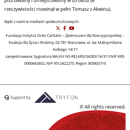
poznawalny i umiejscowiony w strukturze
rzeczywistości rozwinął w pełni Tomasz z Akwinu).
Bądź z nami w mediach społecznościowych:
Fundacja Instytut Ordo Caritatis – Zjednoczeni dla Rzeczypospolitej –
Koalicja dla Życia i Rodziny, 02-781 Warszawa, ul. św. Maksymiliana
Kolbego 14/17
zarejestrowana: Sygnatura WA.XIII NS-REJ.KRS/54283/16/311/NIP KRS
0000642652, NIP 9512422275, Regon 365803710
Support by:
© All rights reserved.