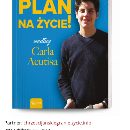
Partner:
chrzescijanskiegranie.zycie.info