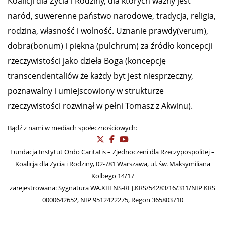
Koalicji dla Życia i Rodziny, dla których ważny jest
naród, suwerenne państwo narodowe, tradycja, religia,
rodzina, własność i wolność. Uznanie prawdy(verum),
dobra(bonum) i piękna (pulchrum) za źródło koncepcji
rzeczywistości jako dzieła Boga (koncepcję
transcendentaliów że każdy byt jest niesprzeczny,
poznawalny i umiejscowiony w strukturze
rzeczywistości rozwinął w pełni Tomasz z Akwinu).
Bądź z nami w mediach społecznościowych:
Fundacja Instytut Ordo Caritatis – Zjednoczeni dla Rzeczypospolitej –
Koalicja dla Życia i Rodziny, 02-781 Warszawa, ul. św. Maksymiliana
Kolbego 14/17
zarejestrowana: Sygnatura WA.XIII NS-REJ.KRS/54283/16/311/NIP KRS
0000642652, NIP 9512422275, Regon 365803710