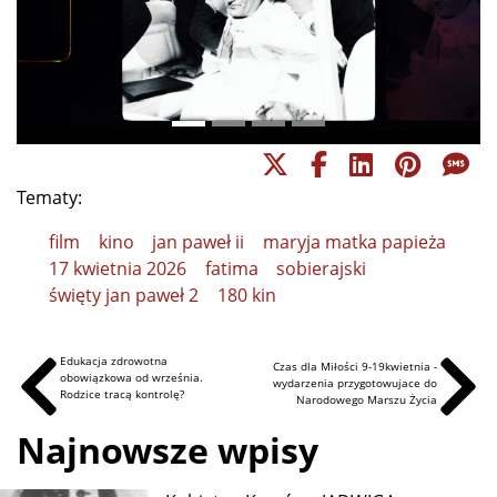
Tematy:
film
kino
jan paweł ii
maryja matka papieża
17 kwietnia 2026
fatima
sobierajski
święty jan paweł 2
180 kin
Edukacja zdrowotna
Czas dla Miłości 9-19kwietnia -
obowiązkowa od września.
wydarzenia przygotowujace do
Rodzice tracą kontrolę?
Narodowego Marszu Życia
Najnowsze wpisy