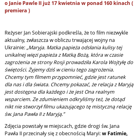
o Janie Pawle II już 17 kwietnia w ponad 160 kinach (
premiera )
Reżyser Jan Sobierajski podkreśla, że to film niezwykle
aktualny, zwłaszcza w obliczu trwającej wojny na
Ukrainie:
„Maryja. Matka papieża odsłania kulisy tej
unikalnej więzi papieża z Matką Bożą, która w czasie
zagrożenia ze strony Rosji prowadziła Karola Wojtyłę do
świętości. Żyjemy dziś w cieniu tego zagrożenia.
Chcemy tym filmem przypomnieć, gdzie jest ratunek
dla nas i dla świata. Chcemy pokazać, że relacja z Maryją
jest dostępna dla każdego i że jest Ona realnym
wsparciem. Ze zdumieniem odkryliśmy też, że dotąd
nikt nie stworzył filmu ukazującego tę mistyczną relację
św. Jana Pawła II z Maryją.”
Zdjęcia powstały w miejscach, gdzie drogi św. Jana
Pawła II przecinały się z obecnością Maryi:
w Fatimie,