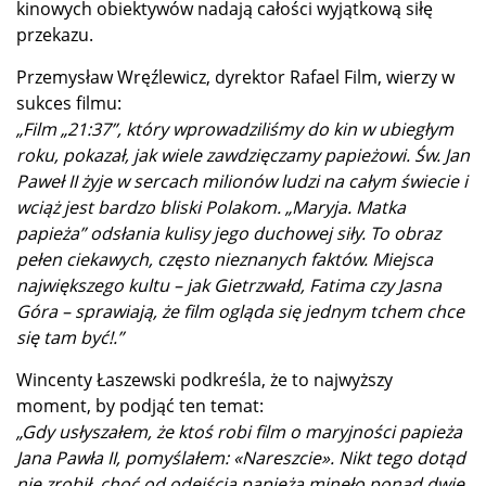
kinowych obiektywów nadają całości wyjątkową siłę
przekazu.
Przemysław Wręźlewicz, dyrektor Rafael Film, wierzy w
sukces filmu:
„Film „21:37”, który wprowadziliśmy do kin w ubiegłym
roku, pokazał, jak wiele zawdzięczamy papieżowi. Św. Jan
Paweł II żyje w sercach milionów ludzi na całym świecie i
wciąż jest bardzo bliski Polakom. „Maryja. Matka
papieża” odsłania kulisy jego duchowej siły. To obraz
pełen ciekawych, często nieznanych faktów. Miejsca
największego kultu – jak Gietrzwałd, Fatima czy Jasna
Góra – sprawiają, że film ogląda się jednym tchem chce
się tam być!.”
Wincenty Łaszewski podkreśla, że to najwyższy
moment, by podjąć ten temat:
„Gdy usłyszałem, że ktoś robi film o maryjności papieża
Jana Pawła II, pomyślałem: «Nareszcie». Nikt tego dotąd
nie zrobił, choć od odejścia papieża minęło ponad dwie