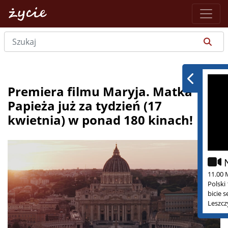
Premiera filmu Maryja. Matka
Papieża już za tydzień (17
kwietnia) w ponad 180 kinach!
11.00 
Polski
bicie 
Leszcz