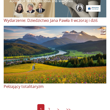
Wydarzenie: Dziedzictwo Jana Pawła II wczoraj i dziś
Pełzający totalitaryzm
1
2
>
>>