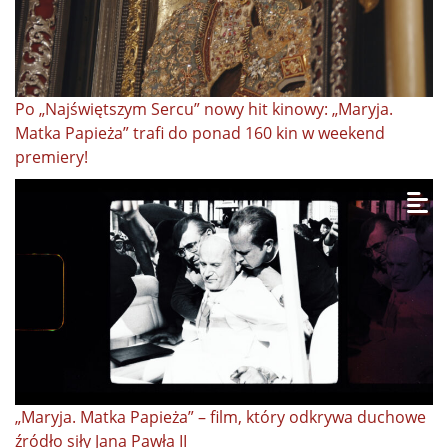
Po „Najświętszym Sercu” nowy hit kinowy: „Maryja.
Matka Papieża” trafi do ponad 160 kin w weekend
premiery!
„Maryja. Matka Papieża” – film, który odkrywa duchowe
źródło siły Jana Pawła II