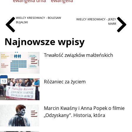
ewangelia dnia
ewangelia
WIELCY KRESOWIACY - BOLESAW
WIELCY KRESOWIACY - JERZY
BUJALSKI
MARR
Najnowsze wpisy
Trwałość związków małżeńskich
13
Różaniec za życiem
Marcin Kwaśny i Anna Popek o filmie
„Odzyskany”. Historia, która