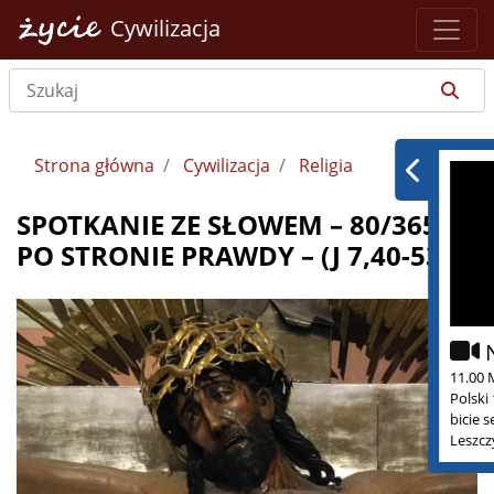
Cywilizacja
Strona główna
Cywilizacja
Religia
SPOTKANIE ZE SŁOWEM – 80/365 –
PO STRONIE PRAWDY – (J 7,40-53)
11.00 
Polski
bicie 
Leszcz