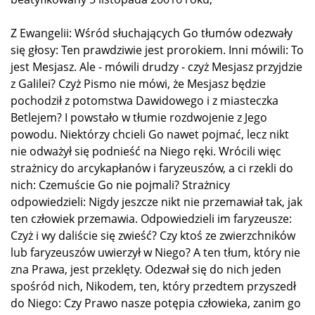
Z Ewangelii: Wśród słuchających Go tłumów odezwały
się głosy: Ten prawdziwie jest prorokiem. Inni mówili: To
jest Mesjasz. Ale - mówili drudzy - czyż Mesjasz przyjdzie
z Galilei? Czyż Pismo nie mówi, że Mesjasz będzie
pochodził z potomstwa Dawidowego i z miasteczka
Betlejem? I powstało w tłumie rozdwojenie z Jego
powodu. Niektórzy chcieli Go nawet pojmać, lecz nikt
nie odważył się podnieść na Niego ręki. Wrócili więc
strażnicy do arcykapłanów i faryzeuszów, a ci rzekli do
nich: Czemuście Go nie pojmali? Strażnicy
odpowiedzieli: Nigdy jeszcze nikt nie przemawiał tak, jak
ten człowiek przemawia. Odpowiedzieli im faryzeusze:
Czyż i wy daliście się zwieść? Czy ktoś ze zwierzchników
lub faryzeuszów uwierzył w Niego? A ten tłum, który nie
zna Prawa, jest przeklęty. Odezwał się do nich jeden
spośród nich, Nikodem, ten, który przedtem przyszedł
do Niego: Czy Prawo nasze potępia człowieka, zanim go