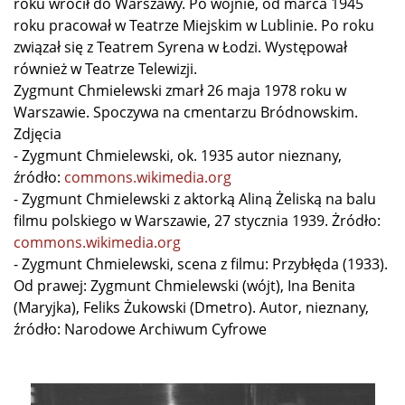
roku wrócił do Warszawy. Po wojnie, od marca 1945
roku pracował w Teatrze Miejskim w Lublinie. Po roku
związał się z Teatrem Syrena w Łodzi. Występował
również w Teatrze Telewizji.
Zygmunt Chmielewski zmarł 26 maja 1978 roku w
Warszawie. Spoczywa na cmentarzu Bródnowskim.
Zdjęcia
- Zygmunt Chmielewski, ok. 1935 autor nieznany,
źródło:
commons.wikimedia.org
- Zygmunt Chmielewski z aktorką Aliną Żeliską na balu
filmu polskiego w Warszawie, 27 stycznia 1939. Żródło:
commons.wikimedia.org
- Zygmunt Chmielewski, scena z filmu: Przybłęda (1933).
Od prawej: Zygmunt Chmielewski (wójt), Ina Benita
(Maryjka), Feliks Żukowski (Dmetro). Autor, nieznany,
źródło: Narodowe Archiwum Cyfrowe