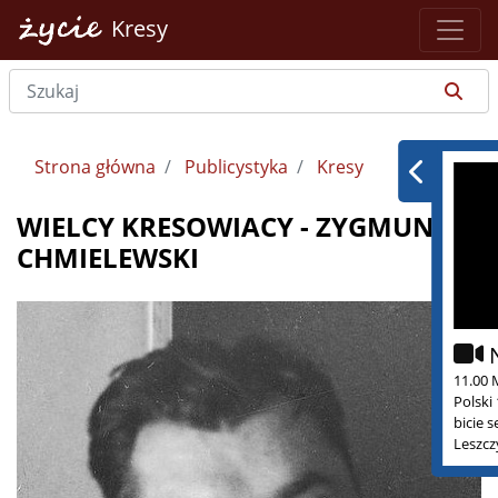
Kresy
Strona główna
Publicystyka
Kresy
WIELCY KRESOWIACY - ZYGMUNT
CHMIELEWSKI
11.00 
Polski
bicie 
Leszcz