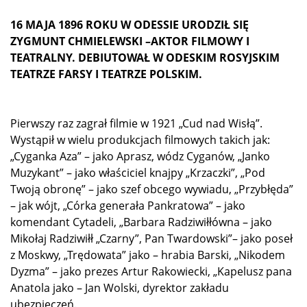
16 MAJA 1896 ROKU W ODESSIE URODZIŁ SIĘ
ZYGMUNT CHMIELEWSKI –AKTOR FILMOWY I
TEATRALNY. DEBIUTOWAŁ W ODESKIM ROSYJSKIM
TEATRZE FARSY I TEATRZE POLSKIM.
Pierwszy raz zagrał filmie w 1921 „Cud nad Wisłą”.
Wystąpił w wielu produkcjach filmowych takich jak:
„Cyganka Aza” – jako Aprasz, wódz Cyganów, „Janko
Muzykant” – jako właściciel knajpy „Krzaczki”, „Pod
Twoją obronę” – jako szef obcego wywiadu, „Przybłęda”
– jak wójt, „Córka generała Pankratowa” – jako
komendant Cytadeli, „Barbara Radziwiłłówna – jako
Mikołaj Radziwiłł „Czarny”, Pan Twardowski”– jako poseł
z Moskwy, „Trędowata” jako – hrabia Barski, „Nikodem
Dyzma” – jako prezes Artur Rakowiecki, „Kapelusz pana
Anatola jako – Jan Wolski, dyrektor zakładu
ubezpieczeń.