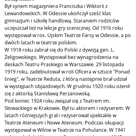
Był synem magazyniera Franciszka i Wiktorii z
Lewandowskich. W Odessie ukończył sześć klas
gimnazjum i szkołę handlową. Staraniem rodziców
uczęszczał też na lekcje gry scenicznej. Od 1916 roku
występował w ros. Ujskim Teatrze Farsy w Odessie, a po
dwóch latach w teatrze polskim.
W 1918 roku zabrał się do Polski z dywizją gen. L.
Żeligowskiego. Występował bez wynagrodzenia na
deskach Teatru Praskiego w Warszawie. 29 listopada
1919 roku, zadebiutował w roli Oficera w sztuce "Ponad
śnieg", w Teatrze Reduta, z którą następnie brał udział
w występach objazdowych. W grudniu 1920 roku ożenił
się z aktorką Stanisławą Perzanowską.
Pod koniec 1924 roku związał się z Teatrem im.
Słowackiego w Krakowie. Był tu aktorem i reżyserem. W
latach różniejszych grał i reżyserował spektakle w
Teatrze Ateneum i Nowe Ateneum. Podczas okupacji
występował w Wilnie w Teatrze na Pohulance. W 1941