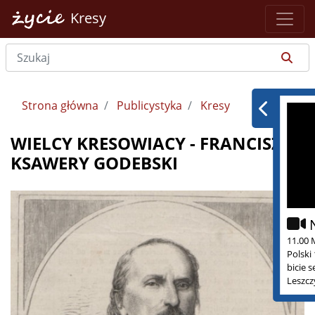
Kresy
Strona główna
Publicystyka
Kresy
WIELCY KRESOWIACY - FRANCISZEK
KSAWERY GODEBSKI
11.00 
Polski
bicie 
Leszcz