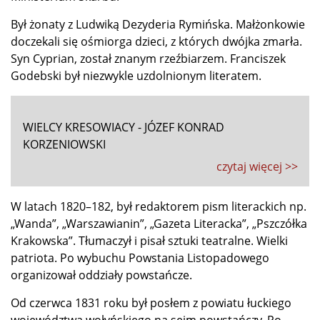
Był żonaty z Ludwiką Dezyderia Rymińska. Małżonkowie
doczekali się ośmiorga dzieci, z których dwójka zmarła.
Syn Cyprian, został znanym rzeźbiarzem. Franciszek
Godebski był niezwykle uzdolnionym literatem.
WIELCY KRESOWIACY - JÓZEF KONRAD
KORZENIOWSKI
czytaj więcej >>
W latach 1820–182, był redaktorem pism literackich np.
„Wanda”, „Warszawianin”, „Gazeta Literacka”, „Pszczółka
Krakowska”. Tłumaczył i pisał sztuki teatralne. Wielki
patriota. Po wybuchu Powstania Listopadowego
organizował oddziały powstańcze.
Od czerwca 1831 roku był posłem z powiatu łuckiego
województwa wołyńskiego na sejm powstańczy. Po