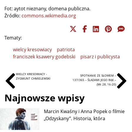
Fot: aytot nieznany, domena publiczna.
Żródło:
commons.wikimedia.org
Tematy:
wielcy kresowiacy
patriota
franciszek ksawery godebski
pisarz i publicysta
WIELCY KRESOWIACY -
SPOTKANIE ZE SŁOWEM –
ZYGMUNT CHMIELEWSKI
137/365 – ŚLADAMI JEGO RĄK –
(Mt 28, 16-20)
Najnowsze wpisy
Marcin Kwaśny i Anna Popek o filmie
„Odzyskany”. Historia, która