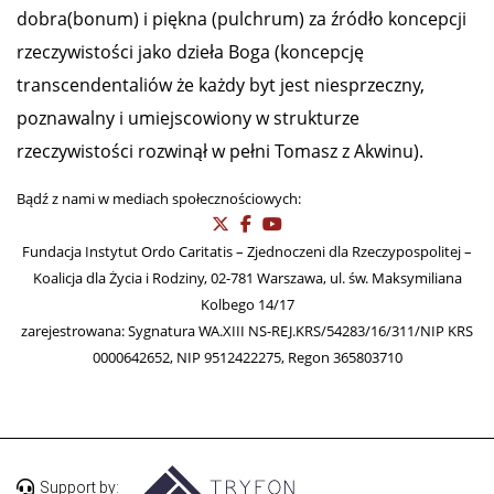
dobra(bonum) i piękna (pulchrum) za źródło koncepcji
rzeczywistości jako dzieła Boga (koncepcję
transcendentaliów że każdy byt jest niesprzeczny,
poznawalny i umiejscowiony w strukturze
rzeczywistości rozwinął w pełni Tomasz z Akwinu).
Bądź z nami w mediach społecznościowych:
Fundacja Instytut Ordo Caritatis – Zjednoczeni dla Rzeczypospolitej –
Koalicja dla Życia i Rodziny, 02-781 Warszawa, ul. św. Maksymiliana
Kolbego 14/17
zarejestrowana: Sygnatura WA.XIII NS-REJ.KRS/54283/16/311/NIP KRS
0000642652, NIP 9512422275, Regon 365803710
Support by: