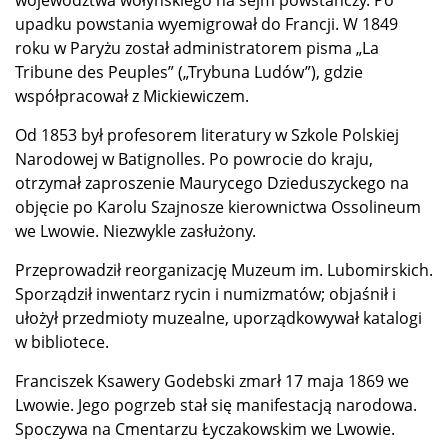
upadku powstania wyemigrował do Francji. W 1849
roku w Paryżu został administratorem pisma „La
Tribune des Peuples” („Trybuna Ludów”), gdzie
współpracował z Mickiewiczem.
Od 1853 był profesorem literatury w Szkole Polskiej
Narodowej w Batignolles. Po powrocie do kraju,
otrzymał zaproszenie Maurycego Dzieduszyckego na
objęcie po Karolu Szajnosze kierownictwa Ossolineum
we Lwowie. Niezwykle zasłużony.
Przeprowadził reorganizację Muzeum im. Lubomirskich.
Sporządził inwentarz rycin i numizmatów; objaśnił i
ułożył przedmioty muzealne, uporządkowywał katalogi
w bibliotece.
Franciszek Ksawery Godebski zmarł 17 maja 1869 we
Lwowie. Jego pogrzeb stał się manifestacją narodowa.
Spoczywa na Cmentarzu Łyczakowskim we Lwowie.