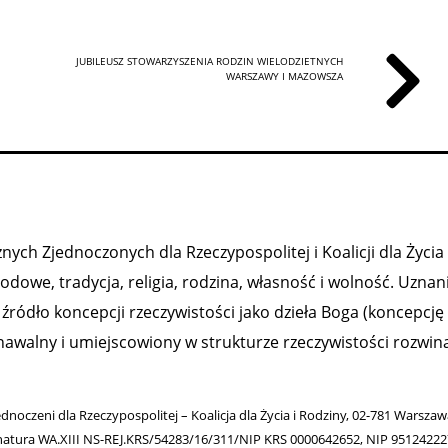
JUBILEUSZ STOWARZYSZENIA RODZIN WIELODZIETNYCH
WARSZAWY I MAZOWSZA
ych Zjednoczonych dla Rzeczypospolitej i Koalicji dla Życia 
owe, tradycja, religia, rodzina, własność i wolność. Uznan
ródło koncepcji rzeczywistości jako dzieła Boga (koncepcję
nawalny i umiejscowiony w strukturze rzeczywistości rozwiną
ednoczeni dla Rzeczypospolitej – Koalicja dla Życia i Rodziny, 02-781 Warsza
natura WA.XIII NS-REJ.KRS/54283/16/311/NIP KRS 0000642652, NIP 9512422