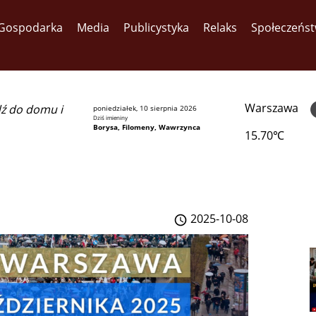
Gospodarka
Media
Publicystyka
Relaks
Społeczeńs
Warszawa
dź do domu i
poniedziałek, 10 sierpnia 2026
Dziś imieniny
Borysa, Filomeny, Wawrzynca
15.70℃
2025-10-08