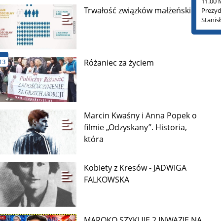
11.00 
Trwałość związków małżeńskich
Prezyd
Stanis
13
Różaniec za życiem
Marcin Kwaśny i Anna Popek o
filmie „Odzyskany”. Historia,
która
Kobiety z Kresów - JADWIGA
FALKOWSKA
MAROKO SZYKUJE 2 INWAZJĘ NA