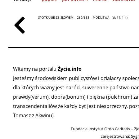
SPOTKANIE ZE SŁOWEM – 280/365 – MODLITWA– (Łk 11, 1-4)
Witamy na portalu
Życie.info
Jesteśmy środowiskiem publicystów i działaczy społeczn
dla których ważny jest naród, suwerenne państwo narod
prawdy(verum), dobra(bonum) i piękna (pulchrum) za ź
transcendentaliów że każdy byt jest niesprzeczny, poz
Tomasz z Akwinu).
Fundacja Instytut Ordo Caritatis – Zj
zarejestrowana: Syg