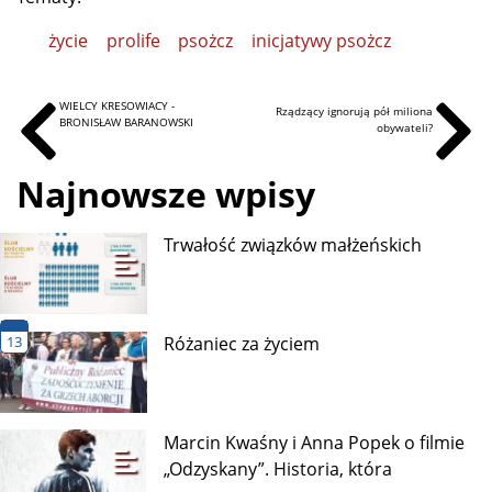
życie
prolife
psożcz
inicjatywy psożcz
WIELCY KRESOWIACY -
Rządzący ignorują pół miliona
BRONISŁAW BARANOWSKI
obywateli?
Najnowsze wpisy
Trwałość związków małżeńskich
13
Różaniec za życiem
Marcin Kwaśny i Anna Popek o filmie
„Odzyskany”. Historia, która