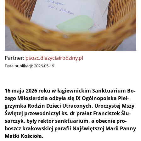
Partner:
psozc.dlazyciairodziny.pl
Data publikacji:
2026-05-19
16 ma­ja 2026 ro­ku w ła­giew­nic­kim Sank­tu­arium Bo­
że­go Mi­ło­sier­dzia od­by­ła się IX Ogól­no­pol­ska Piel­
grzym­ka Ro­dzin Dzie­ci Utra­co­nych. Uro­czy­stej Mszy
Świę­tej prze­wod­ni­czył ks. dr pra­łat Fran­ci­szek Ślu­
sar­czyk, by­ły rek­tor sank­tu­arium, a obec­nie pro­
boszcz kra­kow­skiej pa­ra­fii Naj­święt­szej Ma­rii Pan­ny
Mat­ki Koś
cio
ła.