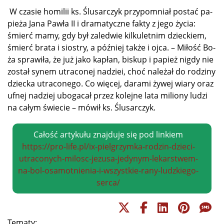
W cza­sie ho­mi­lii ks. Ślu­sar­czyk przy­po­mniał po­stać pa­
pie­ża Ja­na Paw­ła II i dra­ma­tycz­ne fak­ty z je­go ży­cia:
śmierć ma­my, gdy był za­le­d­wie kil­ku­let­nim dziec­kiem,
śmierć bra­ta i sio­stry, a póź­niej tak­że i oj­ca. – Mi­łość Bo­
ża spra­wi­ła, że już ja­ko ka­płan, bi­skup i pa­pież ni­gdy nie
zo­stał sy­nem utra­co­nej na­dziei, choć na­le­żał do ro­dzi­ny
dziec­ka utra­co­ne­go. Co wię­cej, da­ra­mi ży­wej wia­ry oraz
uf­nej na­dziej ubo­ga­cał przez ko­lej­ne la­ta mi­lio­ny lu­dzi
na ca­łym świe­cie – mó­wił ks. Ślusarczyk.
Całość artykułu znajduje się pod linkiem
https://pro-life.pl/ix-pielgrzymka-rodzin-dzieci-
utraconych-milosc-jezusa-jedynym-lekarstwem-
na-bol-osamotnienia-i-wszystkie-rany-ludzkiego-
serca/
Tematy: