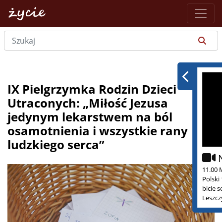
IX Pielgrzymka Rodzin Dzieci
Utraconych: „Miłość Jezusa
jedynym lekarstwem na ból
osamotnienia i wszystkie rany
ludzkiego serca”
11.00 
Polski
bicie 
Leszcz