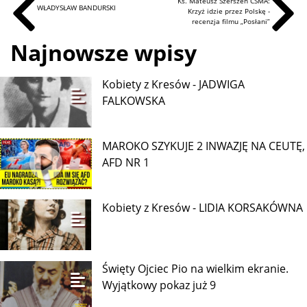
Ks. Mateusz Szerszeń CSMA:
WŁADYSŁAW BANDURSKI
Krzyż idzie przez Polskę -
recenzja filmu „Posłani”
Najnowsze wpisy
Kobiety z Kresów - JADWIGA
FALKOWSKA
MAROKO SZYKUJE 2 INWAZJĘ NA CEUTĘ,
AFD NR 1
Kobiety z Kresów - LIDIA KORSAKÓWNA
Święty Ojciec Pio na wielkim ekranie.
Wyjątkowy pokaz już 9