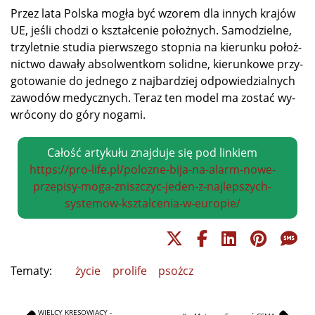
Przez la­ta Pol­ska mo­gła być wzo­rem dla in­nych kra­jów
UE, je­śli cho­dzi o kształ­ce­nie po­łoż­nych. Sa­mo­dziel­ne,
trzy­let­nie stu­dia pierw­sze­go stop­nia na kie­run­ku po­łoż­
nic­two da­wa­ły ab­sol­went­kom so­lid­ne, kie­run­ko­we przy­
go­to­wa­nie do jed­ne­go z naj­bar­dziej od­po­wie­dzial­nych
za­wo­dów me­dycz­nych. Te­raz ten mo­del ma zo­stać wy­
wró­co­ny do gó­ry nogami.
Całość artykułu znajduje się pod linkiem
https://pro-life.pl/polozne-bija-na-alarm-nowe-
przepisy-moga-zniszczyc-jeden-z-najlepszych-
systemow-ksztalcenia-w-europie/
Tematy:
życie
prolife
psożcz
WIELCY KRESOWIACY -