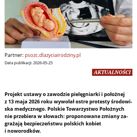
Partner:
psozc.dlazyciairodziny.pl
Data publikacji:
2026-05-25
AKTUALNOŚCI
Pro­jekt usta­wy o za­wo­dzie pie­lę­gniar­ki i po­łoż­nej
z 13 ma­ja 2026 ro­ku wy­wo­łał ostre pro­te­sty śro­do­wi­
ska me­dycz­ne­go. Pol­skie To­wa­rzy­stwo Po­łoż­nych
nie prze­bie­ra w sło­wach: pro­po­no­wa­ne zmia­ny za­
gra­ża­ją bez­pie­czeń­stwu pol­skich ko­biet
i noworodków.