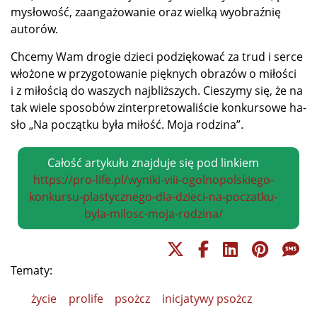
my­sło­wość, za­an­ga­żo­wa­nie oraz wiel­ką wy­obraź­nię
autorów.
Chce­my Wam dro­gie dzie­ci po­dzię­ko­wać za trud i ser­ce
wło­żo­ne w przy­go­to­wa­nie pięk­nych ob­ra­zów o mi­ło­ści
i z mi­ło­ścią do wa­szych naj­bliż­szych. Cie­szy­my się, że na
tak wie­le spo­so­bów zin­ter­pre­to­wa­li­ście kon­kur­so­we ha­
sło „Na po­cząt­ku by­ła mi­łość. Mo­ja rodzina”.
Całość artykułu znajduje się pod linkiem
https://pro-life.pl/wyniki-viii-ogolnopolskiego-
konkursu-plastycznego-dla-dzieci-na-poczatku-
byla-milosc-moja-rodzina/
Tematy:
życie
prolife
psożcz
inicjatywy psożcz