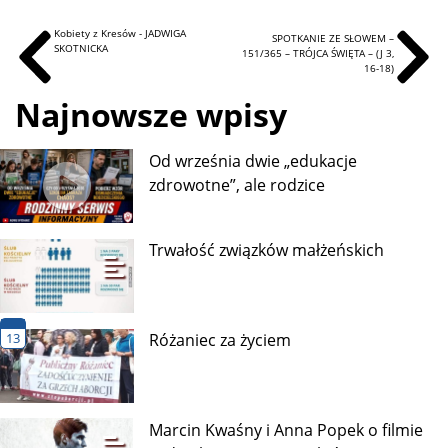
Kobiety z Kresów - JADWIGA
SPOTKANIE ZE SŁOWEM –
SKOTNICKA
151/365 – TRÓJCA ŚWIĘTA – (J 3,
16-18)
Najnowsze wpisy
Od września dwie „edukacje
zdrowotne”, ale rodzice
Trwałość związków małżeńskich
13
Różaniec za życiem
Marcin Kwaśny i Anna Popek o filmie