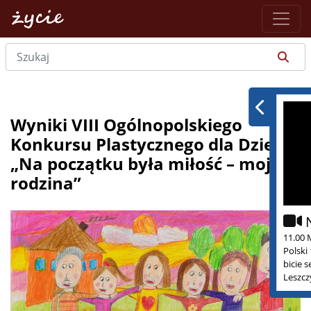
Wyniki VIII Ogólnopolskiego
Konkursu Plastycznego dla Dzieci
„Na początku była miłość – moja
rodzina”
11.00 
Polski
bicie 
Leszcz