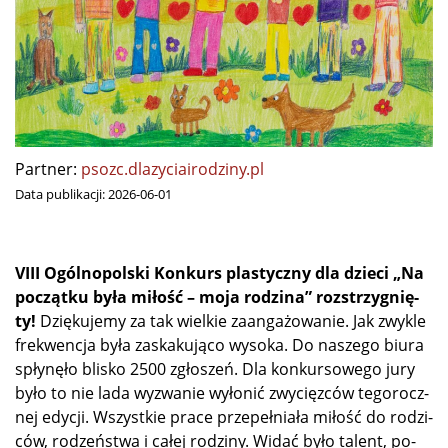
Partner:
psozc.dlazyciairodziny.pl
Data publikacji:
2026-06-01
VIII Ogól­no­pol­ski Kon­kurs pla­stycz­ny dla dzie­ci „Na
po­cząt­ku by­ła mi­łość – mo­ja ro­dzi­na” roz­strzy­gnię­
ty!
Dzię­ku­je­my za tak wiel­kie za­an­ga­żo­wa­nie. Jak zwy­kle
fre­kwen­cja by­ła za­ska­ku­ją­co wy­so­ka. Do na­sze­go biu­ra
spły­nę­ło bli­sko 2500 zgło­szeń. Dla kon­kur­so­we­go ju­ry
by­ło to nie la­da wy­zwa­nie wy­ło­nić zwy­cięz­ców te­go­rocz­
nej edy­cji. Wszyst­kie pra­ce prze­peł­nia­ła mi­łość do ro­dzi­
ców, ro­dzeń­stwa i ca­łej ro­dzi­ny. Wi­dać by­ło ta­lent, po­