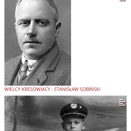
WIELCY KRESOWIACY - STANISŁAW SOBIŃSKI