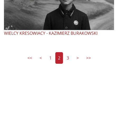
WIELCY KRESOWIACY - KAZIMIERZ BURAKOWSKI
<<
<
1
2
3
>
>>