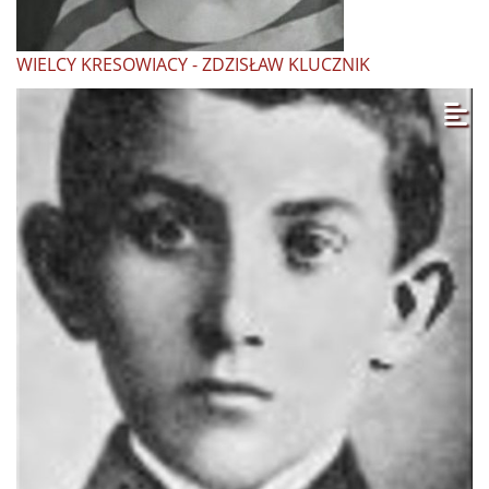
WIELCY KRESOWIACY - ZDZISŁAW KLUCZNIK