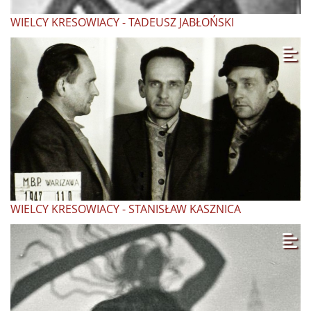
WIELCY KRESOWIACY - TADEUSZ JABŁOŃSKI
WIELCY KRESOWIACY - STANISŁAW KASZNICA