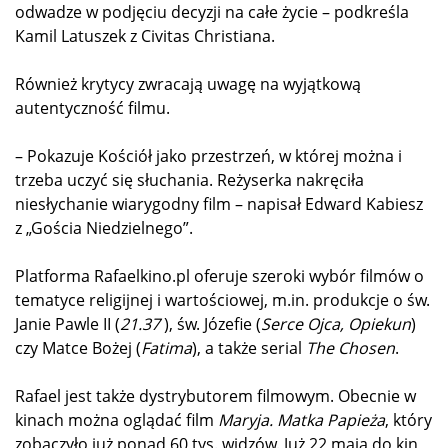
odwadze w podjęciu decyzji na całe życie – podkreśla
Kamil Latuszek z Civitas Christiana.
Również krytycy zwracają uwagę na wyjątkową
autentyczność filmu.
– Pokazuje Kościół jako przestrzeń, w której można i
trzeba uczyć się słuchania. Reżyserka nakręciła
niesłychanie wiarygodny film – napisał Edward Kabiesz
z „Gościa Niedzielnego”.
Platforma Rafaelkino.pl oferuje szeroki wybór filmów o
tematyce religijnej i wartościowej, m.in. produkcje o św.
Janie Pawle II (
21.37
), św. Józefie (
Serce Ojca, Opiekun
)
czy Matce Bożej (
Fatima
), a także serial
The Chosen
.
Rafael jest także dystrybutorem filmowym. Obecnie w
kinach można oglądać film
Maryja. Matka Papieża
, który
zobaczyło już ponad 60 tys. widzów. Już 22 maja do kin