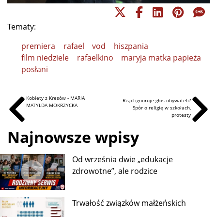
Tematy:
premiera
rafael
vod
hiszpania
film niedziele
rafaelkino
maryja matka papieża
posłani
Kobiety z Kresów - MARIA
Rząd ignoruje głos obywateli?
MATYLDA MOKRZYCKA
Spór o religię w szkołach,
protesty
Najnowsze wpisy
Od września dwie „edukacje
zdrowotne”, ale rodzice
Trwałość związków małżeńskich