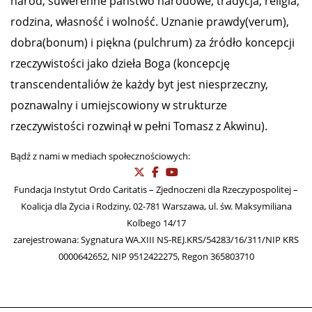
naród, suwerenne państwo narodowe, tradycja, religia,
rodzina, własność i wolność. Uznanie prawdy(verum),
dobra(bonum) i piękna (pulchrum) za źródło koncepcji
rzeczywistości jako dzieła Boga (koncepcję
transcendentaliów że każdy byt jest niesprzeczny,
poznawalny i umiejscowiony w strukturze
rzeczywistości rozwinął w pełni Tomasz z Akwinu).
Bądź z nami w mediach społecznościowych:
Fundacja Instytut Ordo Caritatis – Zjednoczeni dla Rzeczypospolitej –
Koalicja dla Życia i Rodziny, 02-781 Warszawa, ul. św. Maksymiliana
Kolbego 14/17
zarejestrowana: Sygnatura WA.XIII NS-REJ.KRS/54283/16/311/NIP KRS
0000642652, NIP 9512422275, Regon 365803710