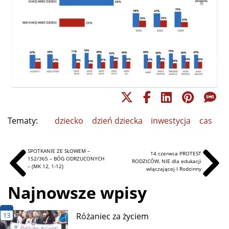
Tematy:
dziecko
dzień dziecka
inwestycja
cas
SPOTKANIE ZE SŁOWEM –
14 czerwca PROTEST
152/365 – BÓG ODRZUCONYCH
RODZICÓW, NIE dla edukacji
– (MK 12, 1-12)
włączającej I Rodzinny
Najnowsze wpisy
13
Różaniec za życiem