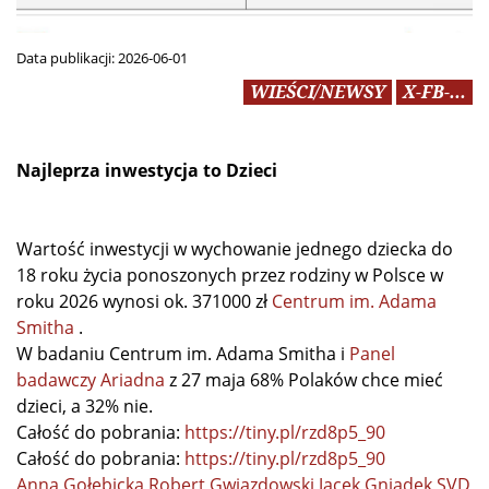
Data publikacji:
2026-06-01
WIEŚCI/NEWSY
X-FB-...
Najleprza inwestycja to Dzieci
Wartość inwestycji w wychowanie jednego dziecka do
18 roku życia ponoszonych przez rodziny w Polsce w
roku 2026 wynosi ok. 371000 zł
Centrum im. Adama
Smitha
.
W badaniu Centrum im. Adama Smitha i
Panel
badawczy Ariadna
z 27 maja 68% Polaków chce mieć
dzieci, a 32% nie.
Całość do pobrania:
https://tiny.pl/rzd8p5_90
Całość do pobrania:
https://tiny.pl/rzd8p5_90
Anna Gołębicka
Robert Gwiazdowski
Jacek Gniadek SVD