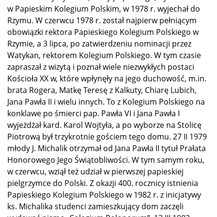
w Papieskim Kolegium Polskim, w 1978 r. wyjechał do
Rzymu. W czerwcu 1978 r. został najpierw pełniącym
obowiązki rektora Papieskiego Kolegium Polskiego w
Rzymie, a 3 lipca, po zatwierdzeniu nominacji przez
Watykan, rektorem Kolegium Polskiego. W tym czasie
zapraszał z wizytą i poznał wiele niezwykłych postaci
Kościoła XX w, które wpłynęły na jego duchowość, m.in.
brata Rogera, Matkę Teresę z Kalkuty, Chiarę Lubich,
Jana Pawła II i wielu innych. To z Kolegium Polskiego na
konklawe po śmierci pap. Pawła VI i Jana Pawła I
wyjeżdżał kard. Karol Wojtyła, a po wyborze na Stolicę
Piotrową był trzykrotnie gościem tego domu. 27 II 1979
młody J. Michalik otrzymał od Jana Pawła II tytuł Prałata
Honorowego Jego Świątobliwości. W tym samym roku,
w czerwcu, wziął też udział w pierwszej papieskiej
pielgrzymce do Polski. Z okazji 400. rocznicy istnienia
Papieskiego Kolegium Polskiego w 1982 r. z inicjatywy
ks. Michalika studenci zamieszkujący dom zaczęli