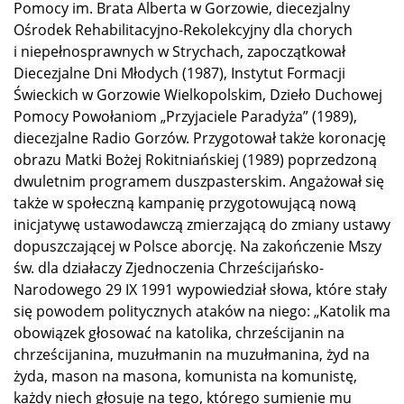
Pomocy im. Brata Alberta w Gorzowie, diecezjalny
Ośrodek Rehabilitacyjno-Rekolekcyjny dla chorych
i niepełnosprawnych w Strychach, zapoczątkował
Diecezjalne Dni Młodych (1987), Instytut Formacji
Świeckich w Gorzowie Wielkopolskim, Dzieło Duchowej
Pomocy Powołaniom „Przyjaciele Paradyża” (1989),
diecezjalne Radio Gorzów. Przygotował także koronację
obrazu Matki Bożej Rokitniańskiej (1989) poprzedzoną
dwuletnim programem duszpasterskim. Angażował się
także w społeczną kampanię przygotowującą nową
inicjatywę ustawodawczą zmierzającą do zmiany ustawy
dopuszczającej w Polsce aborcję. Na zakończenie Mszy
św. dla działaczy Zjednoczenia Chrześcijańsko-
Narodowego 29 IX 1991 wypowiedział słowa, które stały
się powodem politycznych ataków na niego: „Katolik ma
obowiązek głosować na katolika, chrześcijanin na
chrześcijanina, muzułmanin na muzułmanina, żyd na
żyda, mason na masona, komunista na komunistę,
każdy niech głosuje na tego, którego sumienie mu