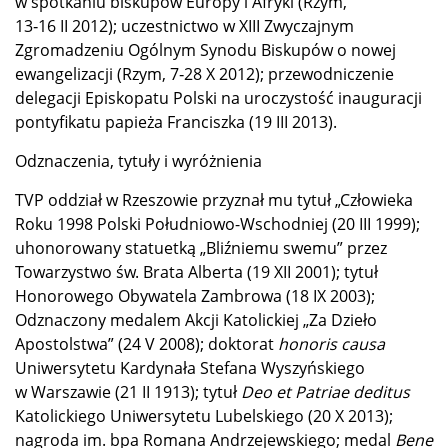
w spotkaniu biskupów Europy i Afryki (Rzym,
13‑16 II 2012); uczestnictwo w XIII Zwyczajnym
Zgromadzeniu Ogólnym Synodu Biskupów o nowej
ewangelizacji (Rzym, 7‑28 X 2012); przewodniczenie
delegacji Episkopatu Polski na uroczystość inauguracji
pontyfikatu papieża Franciszka (19 III 2013).
Odznaczenia, tytuły i wyróżnienia
TVP oddział w Rzeszowie przyznał mu tytuł „Człowieka
Roku 1998 Polski Południowo-Wschodniej (20 III 1999);
uhonorowany statuetką „Bliźniemu swemu” przez
Towarzystwo św. Brata Alberta (19 XII 2001); tytuł
Honorowego Obywatela Zambrowa (18 IX 2003);
Odznaczony medalem Akcji Katolickiej „Za Dzieło
Apostolstwa” (24 V 2008); doktorat
honoris causa
Uniwersytetu Kardynała Stefana Wyszyńskiego
w Warszawie (21 II 1913); tytuł
Deo et Patriae deditus
Katolickiego Uniwersytetu Lubelskiego (20 X 2013);
nagroda im. bpa Romana Andrzejewskiego; medal
Bene