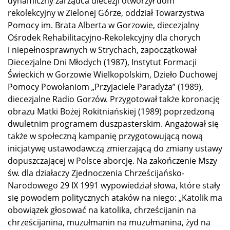
dynamiczny zarządca diecezji otworzył dom
rekolekcyjny w Zielonej Górze, oddział Towarzystwa
Pomocy im. Brata Alberta w Gorzowie, diecezjalny
Ośrodek Rehabilitacyjno-Rekolekcyjny dla chorych
i niepełnosprawnych w Strychach, zapoczątkował
Diecezjalne Dni Młodych (1987), Instytut Formacji
Świeckich w Gorzowie Wielkopolskim, Dzieło Duchowej
Pomocy Powołaniom „Przyjaciele Paradyża” (1989),
diecezjalne Radio Gorzów. Przygotował także koronację
obrazu Matki Bożej Rokitniańskiej (1989) poprzedzoną
dwuletnim programem duszpasterskim. Angażował się
także w społeczną kampanię przygotowującą nową
inicjatywę ustawodawczą zmierzającą do zmiany ustawy
dopuszczającej w Polsce aborcję. Na zakończenie Mszy
św. dla działaczy Zjednoczenia Chrześcijańsko-
Narodowego 29 IX 1991 wypowiedział słowa, które stały
się powodem politycznych ataków na niego: „Katolik ma
obowiązek głosować na katolika, chrześcijanin na
chrześcijanina, muzułmanin na muzułmanina, żyd na