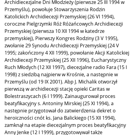
Archidiecezjalne Dni Młodzieży (pierwsze 25 III 1994 w
Przemyślu), powołuje Stowarzyszenia Rodzin
Katolickich Archidiecezji Przemyskiej (26 VI 1994),
coroczne Pielgrzymki Róż Różańcowych Archidiecezji
Przemyskiej (pierwsza 10 XII 1994 w katedrze
przemyskiej), Pierwszy Kongres Rodziny (3 V 1995),
zwołanie 29 Synodu Archidiecezji Przemyskiej (24 V
1995; zakończony 4 XII 1999), powołanie Akcji Katolickiej
Archidiecezji Przemyskiej (25 XII 1996), Eucharystyczny
Ruch Młodych (12 XII 1997), diecezjalne radio Fara (15 I
1998) z siedzibą najpierw w Krośnie, a następnie w
Przemyślu (od 19 IX 2001). Abp J. Michalik otworzył
pierwszą w archidiecezji stację opieki Caritas w
Bolestraszycach (6 I 1999). Zainaugurował proces
beatyfikacyjny s. Antoniny Mirskiej (25 XI 1994), a
następnie przygotował do zatwierdzenia dekret o
heroiczności cnót ks. Jana Balickiego (15 XII 1994),
zamknął na etapie diecezjalnym proces beatyfikacyjny
Anny Jenke (12 I 1999), przygotowywał także