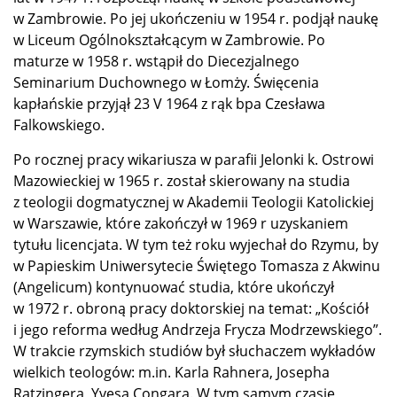
w Zambrowie. Po jej ukończeniu w 1954 r. podjął naukę
w Liceum Ogólnokształcącym w Zambrowie. Po
maturze w 1958 r. wstąpił do Diecezjalnego
Seminarium Duchownego w Łomży. Święcenia
kapłańskie przyjął 23 V 1964 z rąk bpa Czesława
Falkowskiego.
Po rocznej pracy wikariusza w parafii Jelonki k. Ostrowi
Mazowieckiej w 1965 r. został skierowany na studia
z teologii dogmatycznej w Akademii Teologii Katolickiej
w Warszawie, które zakończył w 1969 r uzyskaniem
tytułu licencjata. W tym też roku wyjechał do Rzymu, by
w Papieskim Uniwersytecie Świętego Tomasza z Akwinu
(Angelicum) kontynuować studia, które ukończył
w 1972 r. obroną pracy doktorskiej na temat: „Kościół
i jego reforma według Andrzeja Frycza Modrzewskiego”.
W trakcie rzymskich studiów był słuchaczem wykładów
wielkich teologów: m.in. Karla Rahnera, Josepha
Ratzingera, Yvesa Congara. W tym samym czasie