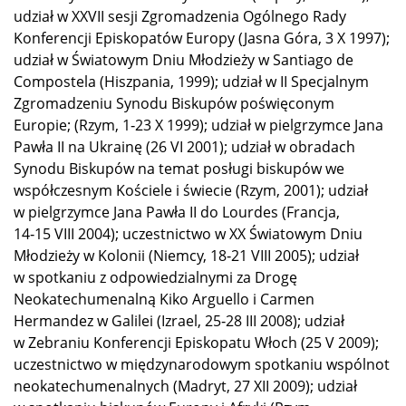
udział w XXVII sesji Zgromadzenia Ogólnego Rady
Konferencji Episkopatów Europy (Jasna Góra, 3 X 1997);
udział w Światowym Dniu Młodzieży w Santiago de
Compostela (Hiszpania, 1999); udział w II Specjalnym
Zgromadzeniu Synodu Biskupów poświęconym
Europie; (Rzym, 1‑23 X 1999); udział w pielgrzymce Jana
Pawła II na Ukrainę (26 VI 2001); udział w obradach
Synodu Biskupów na temat posługi biskupów we
współczesnym Kościele i świecie (Rzym, 2001); udział
w pielgrzymce Jana Pawła II do Lourdes (Francja,
14‑15 VIII 2004); uczestnictwo w XX Światowym Dniu
Młodzieży w Kolonii (Niemcy, 18‑21 VIII 2005); udział
w spotkaniu z odpowiedzialnymi za Drogę
Neokatechumenalną Kiko Arguello i Carmen
Hermandez w Galilei (Izrael, 25‑28 III 2008); udział
w Zebraniu Konferencji Episkopatu Włoch (25 V 2009);
uczestnictwo w międzynarodowym spotkaniu wspólnot
neokatechumenalnych (Madryt, 27 XII 2009); udział