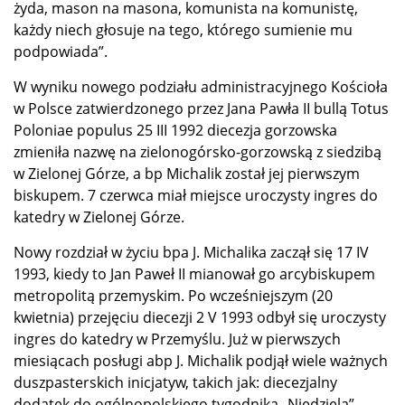
żyda, mason na masona, komunista na komunistę,
każdy niech głosuje na tego, którego sumienie mu
podpowiada”.
W wyniku nowego podziału administracyjnego Kościoła
w Polsce zatwierdzonego przez Jana Pawła II bullą Totus
Poloniae populus 25 III 1992 diecezja gorzowska
zmieniła nazwę na zielonogórsko-gorzowską z siedzibą
w Zielonej Górze, a bp Michalik został jej pierwszym
biskupem. 7 czerwca miał miejsce uroczysty ingres do
katedry w Zielonej Górze.
Nowy rozdział w życiu bpa J. Michalika zaczął się 17 IV
1993, kiedy to Jan Paweł II mianował go arcybiskupem
metropolitą przemyskim. Po wcześniejszym (20
kwietnia) przejęciu diecezji 2 V 1993 odbył się uroczysty
ingres do katedry w Przemyślu. Już w pierwszych
miesiącach posługi abp J. Michalik podjął wiele ważnych
duszpasterskich inicjatyw, takich jak: diecezjalny
dodatek do ogólnopolskiego tygodnika „Niedziela”,