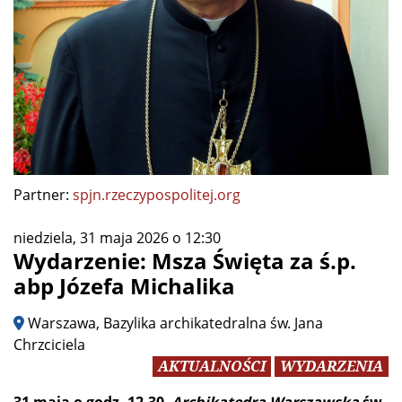
Partner:
spjn.rzeczypospolitej.org
niedziela, 31 maja 2026 o 12:30
Wydarzenie: Msza Święta za ś.p.
abp Józefa Michalika
Warszawa, Bazylika archikatedralna św. Jana
Chrzciciela
AKTUALNOŚCI
WYDARZENIA
31 maja o godz. 12.30
Archikatedra Warszawska
św.