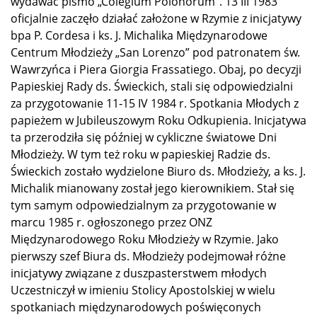
wydawać pismo „Colegium Polonorum”. 13 III 1983
oficjalnie zaczęło działać założone w Rzymie z inicjatywy
bpa P. Cordesa i ks. J. Michalika Międzynarodowe
Centrum Młodzieży „San Lorenzo” pod patronatem św.
Wawrzyńca i Piera Giorgia Frassatiego. Obaj, po decyzji
Papieskiej Rady ds. Świeckich, stali się odpowiedzialni
za przygotowanie 11‑15 IV 1984 r. Spotkania Młodych z
papieżem w Jubileuszowym Roku Odkupienia. Inicjatywa
ta przerodziła się później w cykliczne światowe Dni
Młodzieży. W tym też roku w papieskiej Radzie ds.
Świeckich zostało wydzielone Biuro ds. Młodzieży, a ks. J.
Michalik mianowany został jego kierownikiem. Stał się
tym samym odpowiedzialnym za przygotowanie w
marcu 1985 r. ogłoszonego przez ONZ
Międzynarodowego Roku Młodzieży w Rzymie. Jako
pierwszy szef Biura ds. Młodzieży podejmował różne
inicjatywy związane z duszpasterstwem młodych
Uczestniczył w imieniu Stolicy Apostolskiej w wielu
spotkaniach międzynarodowych poświęconych