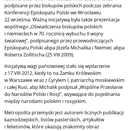
podpisane przez biskupów polskich podczas zebrania
Konferencji Episkopatu Polski we Wrocławiu
22 września. Ważną inicjatywą była także prezentacja
wspólnego „Oświadczenia biskupów polskich
i niemieckich w 70. rocznicę wybuchu II wojny
światowej”, podpisanego przez przewodniczących
Episkopatu Polski abpa Józefa Michalika i Niemiec abpa
Roberta Zollitscha (25 VIII 2009).
Inicjatywą wagi państwowej stało się wydarzenie
z 17 VIII 2012, kiedy to na Zamku Królewskim
w Warszawie wraz z Cyrylem I, patriarchą moskiewskim
i całej Rusi, abp Michalik podpisał „Wspólne Przesłanie
do Narodów Polski i Rosji”, wzywające do pojednania
między narodami polskim i rosyjskim.
Metropolita przemyski jest autorem licznych publikacji
kaznodziejskich, listów pasterskich, artykułów
i felietonów, które ukazują znakomity obraz