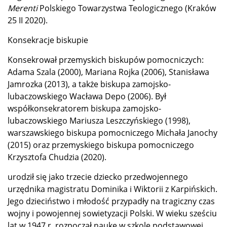
Merenti
Polskiego Towarzystwa Teologicznego (Kraków
25 II 2020).
Konsekracje biskupie
Konsekrował przemyskich biskupów pomocniczych:
Adama Szala (2000), Mariana Rojka (2006), Stanisława
Jamrozka (2013), a także biskupa zamojsko-
lubaczowskiego Wacława Depo (2006). Był
współkonsekratorem biskupa zamojsko-
lubaczowskiego Mariusza Leszczyńskiego (1998),
warszawskiego biskupa pomocniczego Michała Janochy
(2015) oraz przemyskiego biskupa pomocniczego
Krzysztofa Chudzia (2020).
urodził się jako trzecie dziecko przedwojennego
urzędnika magistratu Dominika i Wiktorii z Karpińskich.
Jego dzieciństwo i młodość przypadły na tragiczny czas
wojny i powojennej sowietyzacji Polski. W wieku sześciu
lat w 1947 r. rozpoczął naukę w szkole podstawowej