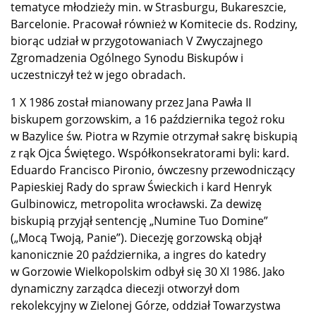
tematyce młodzieży min. w Strasburgu, Bukareszcie,
Barcelonie. Pracował również w Komitecie ds. Rodziny,
biorąc udział w przygotowaniach V Zwyczajnego
Zgromadzenia Ogólnego Synodu Biskupów i
uczestniczył też w jego obradach.
1 X 1986 został mianowany przez Jana Pawła II
biskupem gorzowskim, a 16 października tegoż roku
w Bazylice św. Piotra w Rzymie otrzymał sakrę biskupią
z rąk Ojca Świętego. Współkonsekratorami byli: kard.
Eduardo Francisco Pironio, ówczesny przewodniczący
Papieskiej Rady do spraw Świeckich i kard Henryk
Gulbinowicz, metropolita wrocławski. Za dewizę
biskupią przyjął sentencję „Numine Tuo Domine”
(„Mocą Twoją, Panie”). Diecezję gorzowską objął
kanonicznie 20 października, a ingres do katedry
w Gorzowie Wielkopolskim odbył się 30 XI 1986. Jako
dynamiczny zarządca diecezji otworzył dom
rekolekcyjny w Zielonej Górze, oddział Towarzystwa