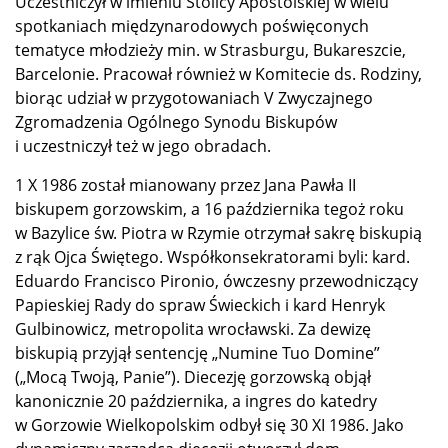
Uczestniczył w imieniu Stolicy Apostolskiej w wielu
spotkaniach międzynarodowych poświęconych
tematyce młodzieży min. w Strasburgu, Bukareszcie,
Barcelonie. Pracował również w Komitecie ds. Rodziny,
biorąc udział w przygotowaniach V Zwyczajnego
Zgromadzenia Ogólnego Synodu Biskupów
i uczestniczył też w jego obradach.
1 X 1986 został mianowany przez Jana Pawła II
biskupem gorzowskim, a 16 października tegoż roku
w Bazylice św. Piotra w Rzymie otrzymał sakrę biskupią
z rąk Ojca Świętego. Współkonsekratorami byli: kard.
Eduardo Francisco Pironio, ówczesny przewodniczący
Papieskiej Rady do spraw Świeckich i kard Henryk
Gulbinowicz, metropolita wrocławski. Za dewizę
biskupią przyjął sentencję „Numine Tuo Domine”
(„Mocą Twoją, Panie”). Diecezję gorzowską objął
kanonicznie 20 października, a ingres do katedry
w Gorzowie Wielkopolskim odbył się 30 XI 1986. Jako