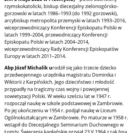
rzymskokatolicki, biskup diecezjalny zielonogórsko-
gorzowski w latach 1986–1993 (do 1992 gorzowski),
arcybiskup metropolita przemyski w latach 1993–2016,
wiceprzewodniczący Konferencji Episkopatu Polski w
latach 1999–2004, przewodniczący Konferencji
Episkopatu Polski w latach 2004–2014,
wiceprzewodniczący Rady Konferencji Episkopatów
Europy w latach 2011–2014.
Abp Józef Michalik u
rodził się jako trzecie dziecko
przedwojennego urzędnika magistratu Dominika i
Wiktorii z Karpińskich. Jego dzieciństwo i młodość
przypadły na tragiczny czas wojny i powojennej
sowietyzacji Polski. W wieku sześciu lat w 1947 r.
rozpoczął naukę w szkole podstawowej w Zambrowie.
Po jej ukończeniu w 1954 r. podjął naukę w Liceum
Ogólnokształcącym w Zambrowie. Po maturze w 1958 r.
wstąpił do Diecezjalnego Seminarium Duchownego w
Łomży. Święcenia kapłańskie przyjął 23 V 1964 z rąk bpa