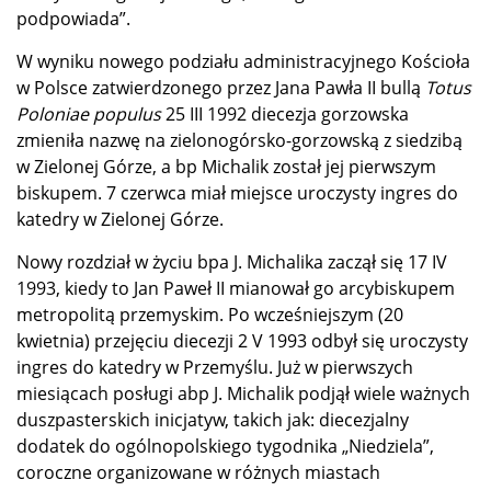
podpowiada”.
W wyniku nowego podziału administracyjnego Kościoła
w Polsce zatwierdzonego przez Jana Pawła II bullą
Totus
Poloniae populus
25 III 1992 diecezja gorzowska
zmieniła nazwę na zielonogórsko-gorzowską z siedzibą
w Zielonej Górze, a bp Michalik został jej pierwszym
biskupem. 7 czerwca miał miejsce uroczysty ingres do
katedry w Zielonej Górze.
Nowy rozdział w życiu bpa J. Michalika zaczął się 17 IV
1993, kiedy to Jan Paweł II mianował go arcybiskupem
metropolitą przemyskim. Po wcześniejszym (20
kwietnia) przejęciu diecezji 2 V 1993 odbył się uroczysty
ingres do katedry w Przemyślu. Już w pierwszych
miesiącach posługi abp J. Michalik podjął wiele ważnych
duszpasterskich inicjatyw, takich jak: diecezjalny
dodatek do ogólnopolskiego tygodnika „Niedziela”,
coroczne organizowane w różnych miastach