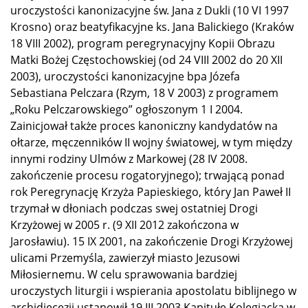
uroczystości kanonizacyjne św. Jana z Dukli (10 VI 1997
Krosno) oraz beatyfikacyjne ks. Jana Balickiego (Kraków
18 VIII 2002), program peregrynacyjny Kopii Obrazu
Matki Bożej Częstochowskiej (od 24 VIII 2002 do 20 XII
2003), uroczystości kanonizacyjne bpa Józefa
Sebastiana Pelczara (Rzym, 18 V 2003) z programem
„Roku Pelczarowskiego” ogłoszonym 1 I 2004.
Zainicjował także proces kanoniczny kandydatów na
ołtarze, męczenników II wojny światowej, w tym między
innymi rodziny Ulmów z Markowej (28 IV 2008.
zakończenie procesu rogatoryjnego); trwającą ponad
rok Peregrynację Krzyża Papieskiego, który Jan Paweł II
trzymał w dłoniach podczas swej ostatniej Drogi
Krzyżowej w 2005 r. (9 XII 2012 zakończona w
Jarosławiu). 15 IX 2001, na zakończenie Drogi Krzyżowej
ulicami Przemyśla, zawierzył miasto Jezusowi
Miłosiernemu. W celu sprawowania bardziej
uroczystych liturgii i wspierania apostolatu biblijnego w
archidiecezji ustanowił 19 III 2003 Kapitułę Kolegiacką w