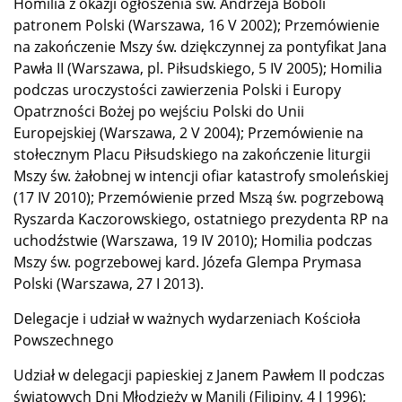
Homilia z okazji ogłoszenia św. Andrzeja Boboli
patronem Polski (Warszawa, 16 V 2002); Przemówienie
na zakończenie Mszy św. dziękczynnej za pontyfikat Jana
Pawła II (Warszawa, pl. Piłsudskiego, 5 IV 2005); Homilia
podczas uroczystości zawierzenia Polski i Europy
Opatrzności Bożej po wejściu Polski do Unii
Europejskiej (Warszawa, 2 V 2004); Przemówienie na
stołecznym Placu Piłsudskiego na zakończenie liturgii
Mszy św. żałobnej w intencji ofiar katastrofy smoleńskiej
(17 IV 2010); Przemówienie przed Mszą św. pogrzebową
Ryszarda Kaczorowskiego, ostatniego prezydenta RP na
uchodźstwie (Warszawa, 19 IV 2010); Homilia podczas
Mszy św. pogrzebowej kard. Józefa Glempa Prymasa
Polski (Warszawa, 27 I 2013).
Delegacje i udział w ważnych wydarzeniach Kościoła
Powszechnego
Udział w delegacji papieskiej z Janem Pawłem II podczas
światowych Dni Młodzieży w Manili (Filipiny, 4 I 1996);