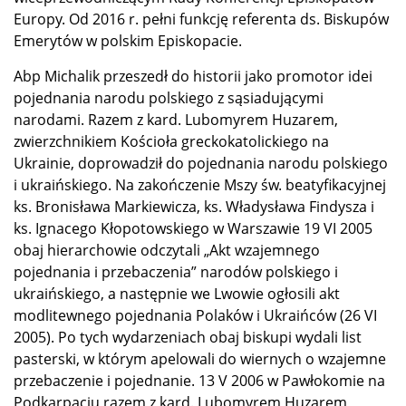
Europy. Od 2016 r. pełni funkcję referenta ds. Biskupów
Emerytów w polskim Episkopacie.
Abp Michalik przeszedł do historii jako promotor idei
pojednania narodu polskiego z sąsiadującymi
narodami. Razem z kard. Lubomyrem Huzarem,
zwierzchnikiem Kościoła greckokatolickiego na
Ukrainie, doprowadził do pojednania narodu polskiego
i ukraińskiego. Na zakończenie Mszy św. beatyfikacyjnej
ks. Bronisława Markiewicza, ks. Władysława Findysza i
ks. Ignacego Kłopotowskiego w Warszawie 19 VI 2005
obaj hierarchowie odczytali „Akt wzajemnego
pojednania i przebaczenia” narodów polskiego i
ukraińskiego, a następnie we Lwowie ogłosili akt
modlitewnego pojednania Polaków i Ukraińców (26 VI
2005). Po tych wydarzeniach obaj biskupi wydali list
pasterski, w którym apelowali do wiernych o wzajemne
przebaczenie i pojednanie. 13 V 2006 w Pawłokomie na
Podkarpaciu razem z kard. Lubomyrem Huzarem