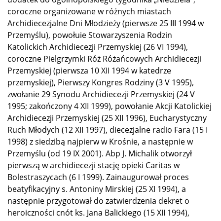
coroczne organizowane w różnych miastach
Archidiecezjalne Dni Młodzieży (pierwsze 25 III 1994 w
Przemyślu), powołuie Stowarzyszenia Rodzin
Katolickich Archidiecezji Przemyskiej (26 VI 1994),
coroczne Pielgrzymki Róż Różańcowych Archidiecezji
Przemyskiej (pierwsza 10 XII 1994 w katedrze
przemyskiej), Pierwszy Kongres Rodziny (3 V 1995),
zwołanie 29 Synodu Archidiecezji Przemyskiej (24 V
1995; zakończony 4 XII 1999), powołanie Akcji Katolickiej
Archidiecezji Przemyskiej (25 XII 1996), Eucharystyczny
Ruch Młodych (12 XII 1997), diecezjalne radio Fara (15 I
1998) z siedzibą najpierw w Krośnie, a następnie w
Przemyślu (od 19 IX 2001). Abp J. Michalik otworzył
pierwszą w archidiecezji stację opieki Caritas w
Bolestraszycach (6 I 1999). Zainaugurował proces
beatyfikacyjny s. Antoniny Mirskiej (25 XI 1994), a
następnie przygotował do zatwierdzenia dekret o
heroiczności cnót ks. Jana Balickiego (15 XII 1994),