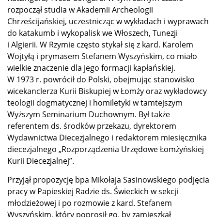
rozpoczął studia w Akademii Archeologii
Chrześcijańskiej, uczestnicząc w wykładach i wyprawach
do katakumb i wykopalisk we Włoszech, Tunezji
i Algierii. W Rzymie często stykał się z kard. Karolem
Wojtyłą i prymasem Stefanem Wyszyńskim, co miało
wielkie znaczenie dla jego formacji kapłańskiej.
W 1973 r. powrócił do Polski, obejmując stanowisko
wicekanclerza Kurii Biskupiej w Łomży oraz wykładowcy
teologii dogmatycznej i homiletyki w tamtejszym
Wyższym Seminarium Duchownym. Był także
referentem ds. środków przekazu, dyrektorem
Wydawnictwa Diecezjalnego i redaktorem miesięcznika
diecezjalnego „Rozporządzenia Urzędowe Łomżyńskiej
Kurii Diecezjalnej”.
Przyjął propozycję bpa Mikołaja Sasinowskiego podjęcia
pracy w Papieskiej Radzie ds. Świeckich w sekcji
młodzieżowej i po rozmowie z kard. Stefanem
Wyszyńskim, który poprosił go, by zamieszkał