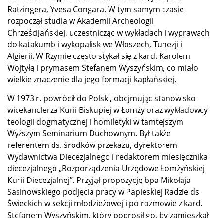
Ratzingera, Yvesa Congara. W tym samym czasie
rozpoczął studia w Akademii Archeologii
Chrześcijańskiej, uczestnicząc w wykładach i wyprawach
do katakumb i wykopalisk we Włoszech, Tunezji i
Algierii. W Rzymie często stykał się z kard. Karolem
Wojtyłą i prymasem Stefanem Wyszyńskim, co miało
wielkie znaczenie dla jego formacji kapłańskiej.
W 1973 r. powrócił do Polski, obejmując stanowisko
wicekanclerza Kurii Biskupiej w Łomży oraz wykładowcy
teologii dogmatycznej i homiletyki w tamtejszym
Wyższym Seminarium Duchownym. Był także
referentem ds. środków przekazu, dyrektorem
Wydawnictwa Diecezjalnego i redaktorem miesięcznika
diecezjalnego „Rozporządzenia Urzędowe Łomżyńskiej
Kurii Diecezjalnej”. Przyjął propozycję bpa Mikołaja
Sasinowskiego podjęcia pracy w Papieskiej Radzie ds.
Świeckich w sekcji młodzieżowej i po rozmowie z kard.
Stefanem Wyszyńskim, który poprosił go, by zamieszkał