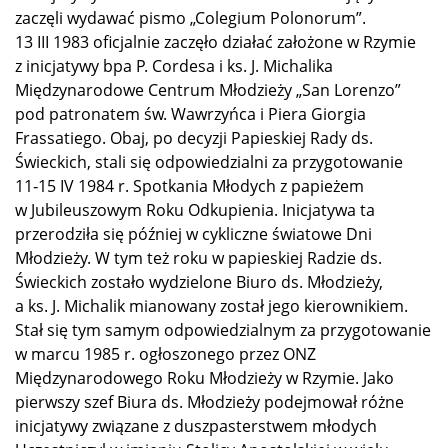
zaczęli wydawać pismo „Colegium Polonorum”.
13 III 1983 oficjalnie zaczęło działać założone w Rzymie
z inicjatywy bpa P. Cordesa i ks. J. Michalika
Międzynarodowe Centrum Młodzieży „San Lorenzo”
pod patronatem św. Wawrzyńca i Piera Giorgia
Frassatiego. Obaj, po decyzji Papieskiej Rady ds.
Świeckich, stali się odpowiedzialni za przygotowanie
11‑15 IV 1984 r. Spotkania Młodych z papieżem
w Jubileuszowym Roku Odkupienia. Inicjatywa ta
przerodziła się później w cykliczne światowe Dni
Młodzieży. W tym też roku w papieskiej Radzie ds.
Świeckich zostało wydzielone Biuro ds. Młodzieży,
a ks. J. Michalik mianowany został jego kierownikiem.
Stał się tym samym odpowiedzialnym za przygotowanie
w marcu 1985 r. ogłoszonego przez ONZ
Międzynarodowego Roku Młodzieży w Rzymie. Jako
pierwszy szef Biura ds. Młodzieży podejmował różne
inicjatywy związane z duszpasterstwem młodych