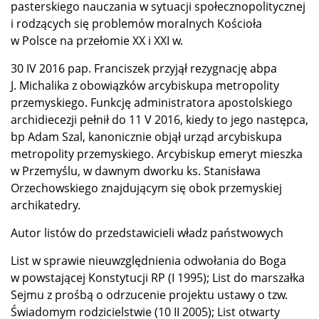
pasterskiego nauczania w sytuacji społecznopolitycznej
i rodzących się problemów moralnych Kościoła
w Polsce na przełomie XX i XXI w.
30 IV 2016 pap. Franciszek przyjął rezygnację abpa
J. Michalika z obowiązków arcybiskupa metropolity
przemyskiego. Funkcję administratora apostolskiego
archidiecezji pełnił do 11 V 2016, kiedy to jego następca,
bp Adam Szal, kanonicznie objął urząd arcybiskupa
metropolity przemyskiego. Arcybiskup emeryt mieszka
w Przemyślu, w dawnym dworku ks. Stanisława
Orzechowskiego znajdującym się obok przemyskiej
archikatedry.
Autor listów do przedstawicieli władz państwowych
List w sprawie nieuwzględnienia odwołania do Boga
w powstającej Konstytucji RP (I 1995); List do marszałka
Sejmu z prośbą o odrzucenie projektu ustawy o tzw.
Świadomym rodzicielstwie (10 II 2005); List otwarty