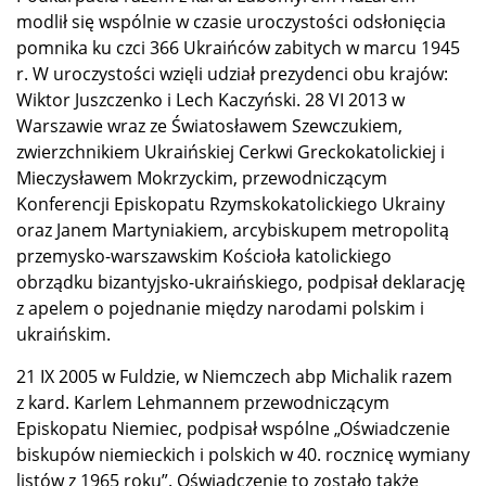
modlił się wspólnie w czasie uroczystości odsłonięcia
pomnika ku czci 366 Ukraińców zabitych w marcu 1945
r. W uroczystości wzięli udział prezydenci obu krajów:
Wiktor Juszczenko i Lech Kaczyński. 28 VI 2013 w
Warszawie wraz ze Światosławem Szewczukiem,
zwierzchnikiem Ukraińskiej Cerkwi Greckokatolickiej i
Mieczysławem Mokrzyckim, przewodniczącym
Konferencji Episkopatu Rzymskokatolickiego Ukrainy
oraz Janem Martyniakiem, arcybiskupem metropolitą
przemysko-warszawskim Kościoła katolickiego
obrządku bizantyjsko-ukraińskiego, podpisał deklarację
z apelem o pojednanie między narodami polskim i
ukraińskim.
21 IX 2005 w Fuldzie, w Niemczech abp Michalik razem
z kard. Karlem Lehmannem przewodniczącym
Episkopatu Niemiec, podpisał wspólne „Oświadczenie
biskupów niemieckich i polskich w 40. rocznicę wymiany
listów z 1965 roku”. Oświadczenie to zostało także