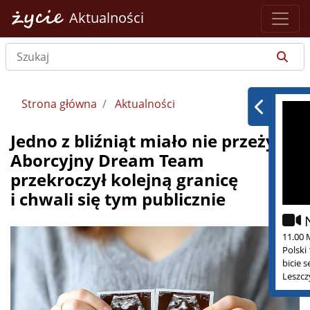
Aktualności
Strona główna
Aktualności
Jedno z bliźniąt miało nie przeżyć.
Aborcyjny Dream Team
przekroczył kolejną granicę
i chwali się tym publicznie
11.00 
Polski
bicie 
Leszcz