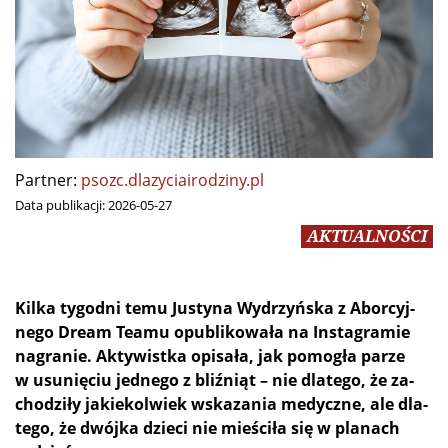
Partner:
psozc.dlazyciairodziny.pl
Data publikacji:
2026-05-27
AKTUALNOŚCI
Kil­ka ty­go­dni te­mu Ju­sty­na Wy­drzyń­ska z Abor­cyj­
ne­go Dre­am Te­amu opu­bli­ko­wa­ła na In­sta­gra­mie
na­gra­nie. Ak­ty­wist­ka opi­sa­ła, jak po­mo­gła pa­rze
w usu­nię­ciu jed­ne­go z bliź­niąt – nie dla­te­go, że za­
cho­dzi­ły ja­kie­kol­wiek wska­za­nia me­dycz­ne, ale dla­
te­go, że dwój­ka dzie­ci nie mie­ści­ła się w pla­nach