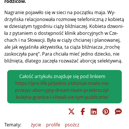
rodziców.
Na­gra­nie po­ja­wi­ło się w sie­ci na po­cząt­ku ma­ja. Wy­
drzyń­ska re­la­cjo­no­wa­ła roz­mo­wę te­le­fo­nicz­ną z ko­bie­tą
w dzie­sią­tym ty­go­dniu cią­ży bliź­nia­czej. Ko­bie­ta dzwo­ni­
ła z py­ta­niem o do­stęp­ność kli­nik abor­cyj­nych w Cze­
chach i na Sło­wa­cji. By­ła w cią­ży chcia­nej i pla­no­wa­nej,
ale jak wy­ja­śni­ła ak­ty­wist­ka, ta cią­ża bliź­nia­cza „tro­chę
za­sko­czy­ła pa­rę”. Pa­ra chcia­ła mieć jed­no dziec­ko, nie
bliź­nię­ta, dla­te­go za­czę­ła roz­wa­żać abor­cję selektywną.
Całość artykułu znajduje się pod linkiem
https://pro-life.pl/jedno-z-blizniat-mialo-nie-
przezyc-aborcyjny-dream-team-przekroczyl-
kolejna-granice-i-chwali-sie-tym-publicznie/
Tematy:
życie
prolife
psożcz