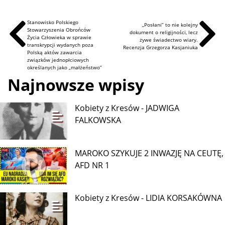
Stanowisko Polskiego
„Posłani” to nie kolejny
Stowarzyszenia Obrońców
dokument o religijności, lecz
Życia Człowieka w sprawie
żywe świadectwo wiary.
transkrypcji wydanych poza
Recenzja Grzegorza Kasjaniuka
Polską aktów zawarcia
związków jednopłciowych
określanych jako „małżeństwo”
Najnowsze wpisy
Kobiety z Kresów - JADWIGA
FALKOWSKA
MAROKO SZYKUJE 2 INWAZJĘ NA CEUTĘ,
AFD NR 1
Kobiety z Kresów - LIDIA KORSAKÓWNA