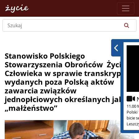
Stanowisko Polskiego
Stowarzyszenia Obrońców Życia
Człowieka w sprawie transkrypcji
wydanych poza Polską aktów
zawarcia związków
jednopłciowych określanych jako
„małżeństwo”
11.00 
Polski
bicie 
Leszcz