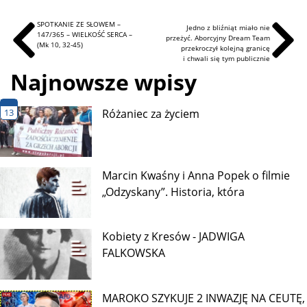
SPOTKANIE ZE SŁOWEM –
Jedno z bliźniąt miało nie
147/365 – WIELKOŚĆ SERCA –
przeżyć. Aborcyjny Dream Team
(Mk 10, 32-45)
przekroczył kolejną granicę
i chwali się tym publicznie
Najnowsze wpisy
13
Różaniec za życiem
Marcin Kwaśny i Anna Popek o filmie
„Odzyskany”. Historia, która
Kobiety z Kresów - JADWIGA
FALKOWSKA
MAROKO SZYKUJE 2 INWAZJĘ NA CEUTĘ,