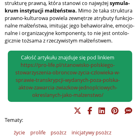
struk­tu­rę praw­ną, któ­ra sta­no­wi co naj­wy­żej
sy­mu­la­
krum in­sty­tu­cji mał­żeń­stwa
.
Mi­mo że ta­ka struk­tu­ra
praw­no-kul­tu­ro­wa po­wie­la ze­wnę­trze atry­bu­ty funk­cjo­
nal­ne mał­żeń­stwa, imi­tu­jąc je­go be­ha­wio­ral­ne, emo­cjo­
nal­ne i or­ga­ni­za­cyj­ne kom­po­nen­ty, to nie jest on­to­lo­
gicz­nie toż­sa­ma z rze­czy­wi­stym małżeństwem.
Całość artykułu znajduje się pod linkiem
https://pro-life.pl/stanowisko-polskiego-
stowarzyszenia-obroncow-zycia-czlowieka-w-
sprawie-transkrypcji-wydanych-poza-polska-
aktow-zawarcia-zwiazkow-jednoplciowych-
okreslanych-jako-malzenstwo/
Tematy:
życie
prolife
psożcz
inicjatywy psożcz