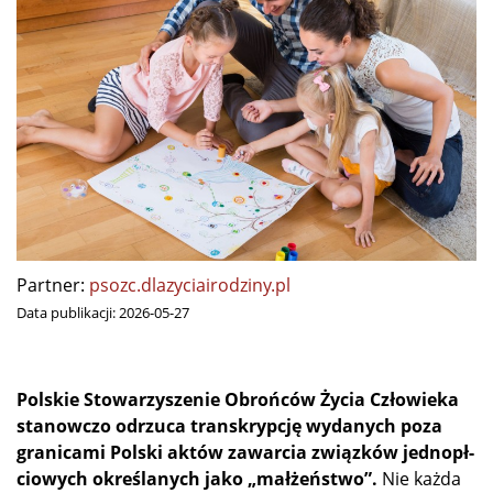
Partner:
psozc.dlazyciairodziny.pl
Data publikacji:
2026-05-27
Pol­skie Sto­wa­rzy­sze­nie Obroń­ców Ży­cia Czło­wie­ka
sta­now­czo od­rzu­ca trans­kryp­cję wy­da­nych po­za
gra­ni­ca­mi Pol­ski ak­tów za­war­cia związ­ków jed­no­pł­
cio­wych okre­śla­nych ja­ko „mał­żeń­stwo”.
Nie każ­da