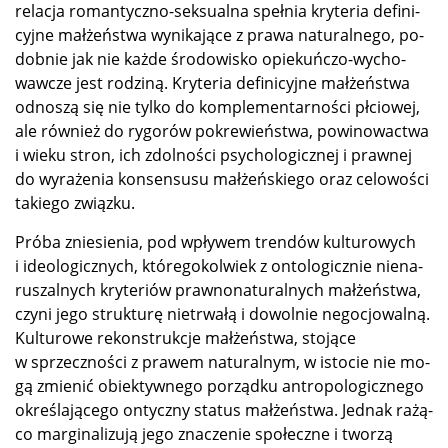
re­la­cja ro­man­tycz­no-sek­su­al­na speł­nia kry­te­ria de­fi­ni­
cyj­ne mał­żeń­stwa wy­ni­ka­ją­ce z pra­wa na­tu­ral­ne­go, po­
dob­nie jak nie każ­de śro­do­wi­sko opie­kuń­czo-wy­cho­
waw­cze jest ro­dzi­ną. Kry­te­ria de­fi­ni­cyj­ne mał­żeń­stwa
od­no­szą się nie tyl­ko do kom­ple­men­tar­no­ści płcio­wej,
ale rów­nież do ry­go­rów po­kre­wień­stwa, po­wi­no­wac­twa
i wie­ku stron, ich zdol­no­ści psy­cho­lo­gicz­nej i praw­nej
do wy­ra­że­nia kon­sen­su­su mał­żeń­skie­go oraz ce­lo­wo­ści
ta­kie­go związku.
Pró­ba znie­sie­nia, pod wpły­wem tren­dów kul­tu­ro­wych
i ide­olo­gicz­nych, któ­re­go­kol­wiek z on­to­lo­gicz­nie nie­na­
ru­szal­nych kry­te­riów praw­no­na­tu­ral­nych mał­żeń­stwa,
czy­ni je­go struk­tu­rę nie­trwa­łą i do­wol­nie ne­go­cjo­wal­ną.
Kul­tu­ro­we re­kon­struk­cje mał­żeń­stwa, sto­ją­ce
w sprzecz­no­ści z pra­wem na­tu­ral­nym, w isto­cie nie mo­
gą zmie­nić obiek­tyw­ne­go po­rząd­ku an­tro­po­lo­gicz­ne­go
okre­śla­ją­ce­go on­tycz­ny sta­tus mał­żeń­stwa. Jed­nak ra­żą­
co mar­gi­na­li­zu­ją je­go zna­cze­nie spo­łecz­ne i two­rzą