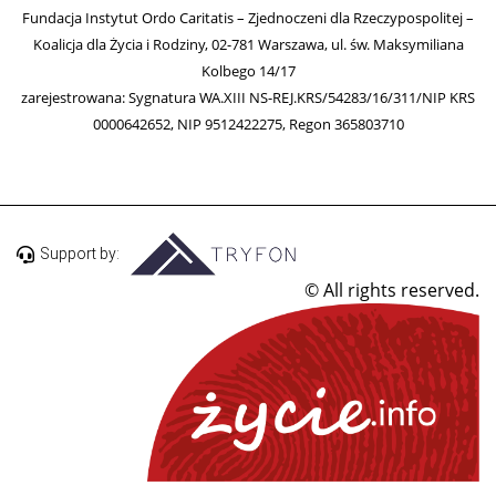
Fundacja Instytut Ordo Caritatis – Zjednoczeni dla Rzeczypospolitej –
Koalicja dla Życia i Rodziny, 02-781 Warszawa, ul. św. Maksymiliana
Kolbego 14/17
zarejestrowana: Sygnatura WA.XIII NS-REJ.KRS/54283/16/311/NIP KRS
0000642652, NIP 9512422275, Regon 365803710
Support by:
© All rights reserved.