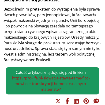
Bez­po­śred­nim pre­tek­stem do wy­stą­pie­nia by­ła spra­wa
dwóch praw­ni­ków, pa­ry jed­no­pł­cio­wej, któ­ra za­war­ła
zwią­zek mał­żeń­ski w jed­nym z państw Unii Eu­ro­pej­skiej
i po po­wro­cie na Sło­wa­cję za­żą­da­ła od tam­tej­sze­go
urzę­du sta­nu cy­wil­ne­go wpi­sa­nia za­gra­nicz­ne­go ak­tu
mał­żeń­skie­go do kra­jo­wych re­je­strów. Urzę­dy mil­cza­ły.
Pa­ra zło­ży­ła skar­gę do pro­ku­ra­tu­ry, za­rzu­ca­jąc bez­czyn­
ność urzęd­ni­ków. Spra­wa sta­ła się tym sa­mym nie tyl­ko
kwe­stią ad­mi­ni­stra­cyj­ną, lecz te­stem wo­li po­li­tycz­nej
Bra­ty­sła­wy wo­bec Brukseli.
Całość artykułu znajduje się pod linkiem
https://pro-life.pl/slowacja-stawia-tame-fico-
mowi-nie-transkrypcji-homoseksualnych-
malzenstw/