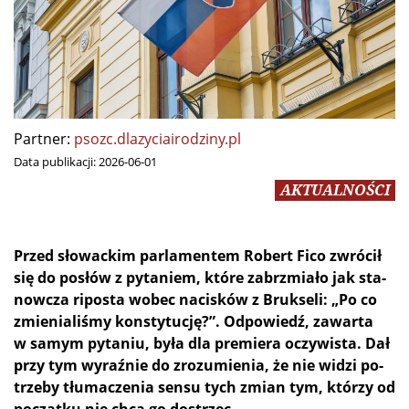
Partner:
psozc.dlazyciairodziny.pl
Data publikacji:
2026-06-01
AKTUALNOŚCI
Przed sło­wac­kim par­la­men­tem Ro­bert Fi­co zwró­cił
się do po­słów z py­ta­niem, któ­re za­brzmia­ło jak sta­
now­cza ri­po­sta wo­bec na­ci­sków z Bruk­se­li: „Po co
zmie­nia­li­śmy kon­sty­tu­cję?”. Od­po­wiedź, za­war­ta
w sa­mym py­ta­niu, by­ła dla pre­mie­ra oczy­wi­sta. Dał
przy tym wy­raź­nie do zro­zu­mie­nia, że nie wi­dzi po­
trze­by tłu­ma­cze­nia sen­su tych zmian tym, któ­rzy od
po­cząt­ku nie chcą go dostrzec.